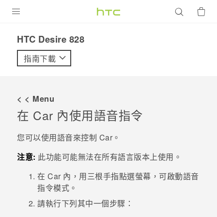
產品
HTC Desire 828‎
VIVE
指南下載
G REIGNS
智慧型手機
< < Menu
配件
在
Car
內使用語音指令
VIVERSE
您可以使用語音來控制
Car
。
優惠專區
注意:
此功能可能無法在所有語言版本上使用。
焦點訊息
銷售門市
在
Car
內，用三根手指點選螢幕，可啟動語音
指令模式。
校園專案
銷售通路
支援服務
請執行下列其中一個步驟：
企業採購
VIVELAND