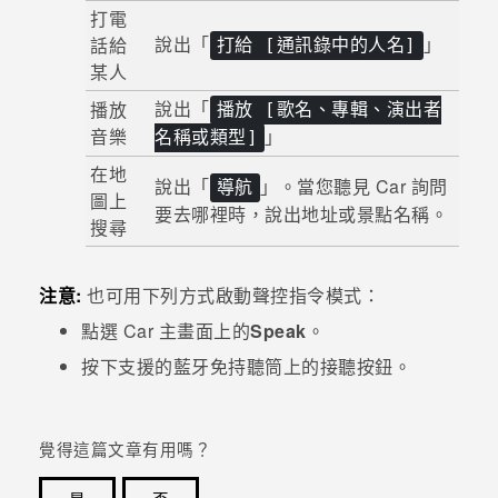
打電
說出「
」
話給
打給 [通訊錄中的人名]
登入
某人
說出「
播放
播放 [歌名、專輯、演出者
音樂
」
名稱或類型]
在地
說出「
」。當您聽見
Car
詢問
導航
圖上
要去哪裡時，說出地址或景點名稱。
搜尋
注意:
也可用下列方式啟動聲控指令模式：
點選
Car
主畫面上的
Speak
。
按下支援的
藍牙
免持聽筒上的接聽按鈕。
覺得這篇文章有用嗎？