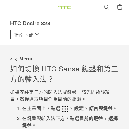
產品
HTC Desire 828‎
VIVE
指南下載
G REIGNS
智慧型手機
< < Menu
配件
如何切換
HTC Sense
鍵盤和第三
方的輸入法？
VIVERSE
優惠專區
如果安裝第三方的輸入法或鍵盤，請先開啟該項
目，然後選取項目作為目前的鍵盤。
焦點訊息
銷售門市
在
主畫面
上，點選
>
設定
>
語言與鍵盤
。
校園專案
銷售通路
支援服務
在
鍵盤與輸入法
下方，點選
目前的鍵盤
>
選擇
企業採購
鍵盤
。
VIVELAND