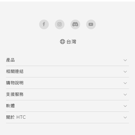
台灣
快速入門手冊
產品
使用手冊
5G
相關連結
智慧型手機
HTC Research
購物說明
配件
購物須知
支援服務
VIVE
訂單管理
到府收送維修服務
軟體
付款方式
服務中心資訊
應用程式
關於 HTC
售後服務
客戶服務佈告欄
手機功能
ESG
常見問題
產品有限保固說明
相機工具