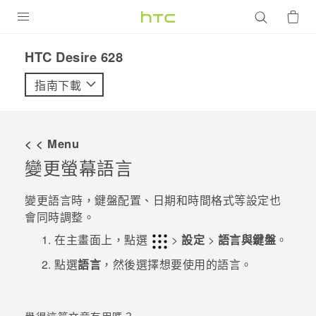
產品
HTC Desire 628‎
VIVE
指南下載
G REIGNS
智慧型手機
< < Menu
配件
變更螢幕語言
VIVERSE
變更語言時，鍵盤配置、日期和時間格式等設定也
會同時調整。
優惠專區
在
主畫面
上，點選
>
設定
>
語言與鍵盤
。
焦點訊息
銷售門市
點選
語言
，然後選擇想要使用的語言。
校園專案
銷售通路
支援服務
企業採購
VIVELAND