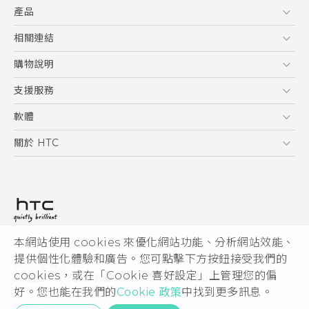
產品
使用手冊
5G
相關連結
智慧型手機
HTC Research
購物說明
配件
購物須知
支援服務
VIVE
訂單管理
到府收送維修服務
軟體
付款方式
服務中心資訊
應用程式
關於 HTC
售後服務
客戶服務佈告欄
手機功能
ESG
常見問題
產品有限保固說明
相機工具
新聞稿
HTC Sync Manager
投資人
加入 HTC
本網站使用 cookies 來優化網站功能、分析網站效能、
© 2011-2026 HTC Corporation
隱私權政策
提供個性化體驗和廣告。您可點擊下方按鈕接受我們的
HTC 法律文件
產品安全性
cookies，或在「Cookie 喜好設定」上管理您的偏
宏達國際電子股份有限公司 | 統一編號16003518
好。您也能在我們的
Cookie 政策
中找到更多訊息。
Cookie
隱私聯絡:
Global-Privacy@htc.com