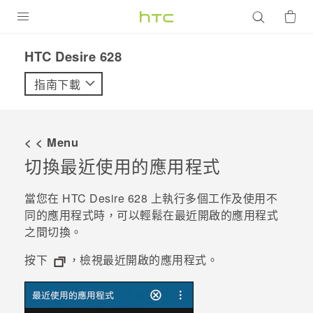
產品
HTC Desire 628‎
VIVE
指南下載
G REIGNS
智慧型手機
< < Menu
配件
切換最近使用的應用程式
VIVERSE
當您在
HTC Desire 628
上執行多個工作及使用不
同的應用程式時，可以輕鬆在最近開啟的應用程式
優惠專區
之間切換。
焦點訊息
銷售門市
按下
，檢視最近開啟的應用程式。
校園專案
銷售通路
支援服務
企業採購
VIVELAND