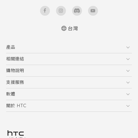
台灣
快速入門手冊
產品
使用手冊
5G
相關連結
智慧型手機
HTC Research
購物說明
配件
購物須知
支援服務
VIVE
訂單管理
到府收送維修服務
軟體
付款方式
服務中心資訊
應用程式
關於 HTC
售後服務
客戶服務佈告欄
手機功能
ESG
常見問題
產品有限保固說明
相機工具
新聞稿
HTC Sync Manager
投資人