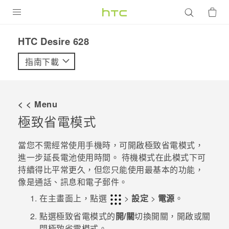
產品
HTC Desire 628‎
VIVE
指南下載
G REIGNS
智慧型手機
< < Menu
配件
極致省電模式
VIVERSE
當您不需經常使用手機時，可開啟極致省電模式，
進一步延長電池使用時間。 待機模式在此模式下可
優惠專區
持續得比平常更久，但您只能使用最基本的功能，
像是通話、訊息和電子郵件。
焦點訊息
銷售門市
在
主畫面
上，點選
>
設定
>
電源
。
校園專案
銷售通路
支援服務
點選極致省電模式的
開/關
切換開關，開啟或關
企業採購
閉極致省電模式。
VIVELAND