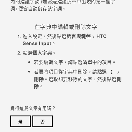
內的建議字詞 (通常是建議清單中出現的第一個字
詞) 便會自動儲存該字詞。
在字典中編輯或刪除文字
進入
設定
，然後點選
語言與鍵盤
>
HTC
Sense Input
。
點選
個人字典
。
若要編輯文字，請點選清單中的項目。
若要將項目從字典中刪除，請點選
>
刪除
。選取想要移除的文字，然後點選
刪
除
。
覺得這篇文章有用嗎？
是
否
感謝您！您的意見回報可協助他人查看最實用的資訊。