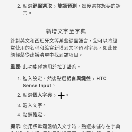
點選
鍵盤選取
>
雙語預測
，然後選擇想要的語
言。
新增文字至字典
針對英文和西班牙文等某些鍵盤語言，您可以將經
常使用的名稱和縮寫新增到文字預測字典，如此便
能輕鬆從建議清單中找到該項目。
重要:
此功能僅適用於拉丁語系。
進入
設定
，然後點選
語言與鍵盤
>
HTC
Sense Input
。
點選
個人字典
>
。
輸入文字。
點選
確定
。
提示:
使用標準鍵盤輸入文字時，點選未儲存在字典