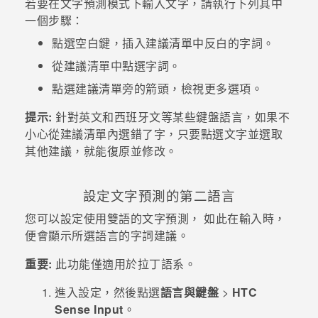
若要在文字預測模式下輸入文字，請執行下列其中
一個步驟：
登入
點選空白鍵，插入建議清單中反白的字詞。
從建議清單中點選字詞。
點選建議清單旁的箭頭，檢視更多選項。
提示:
針對英文和西班牙文等某些鍵盤語言，如果不
小心從建議清單內選錯了字，只要點選文字並選取
其他建議，就能復原並修改。
設定文字預測的第二語言
您可以設定使用雙語的文字預測， 如此在輸入時，
便會顯示所選語言的字詞建議。
重要:
此功能僅適用於拉丁語系。
進入
設定
，然後點選
語言與鍵盤
>
HTC
Sense Input
。