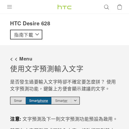
產品
HTC Desire 628‎
VIVE
指南下載
G REIGNS
智慧型手機
< < Menu
配件
使用文字預測輸入文字
VIVERSE
是否發生過要輸入文字時卻不確定要怎麼拼？ 使用
文字預測功能，鍵盤上方便會顯示建議的文字。
優惠專區
焦點訊息
銷售門市
校園專案
銷售通路
支援服務
注意:
文字預測及下一則文字預測功能預設為啟用。
企業採購
VIVELAND