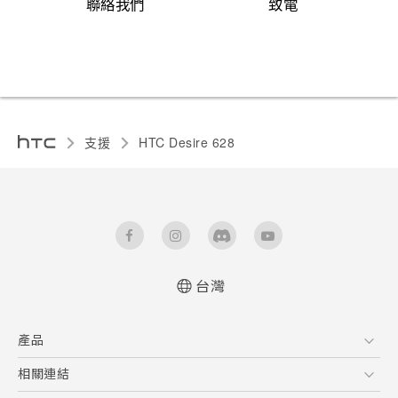
聯絡我們
致電
支援
HTC Desire 628‎
台灣
快速入門手冊
產品
使用手冊
5G
相關連結