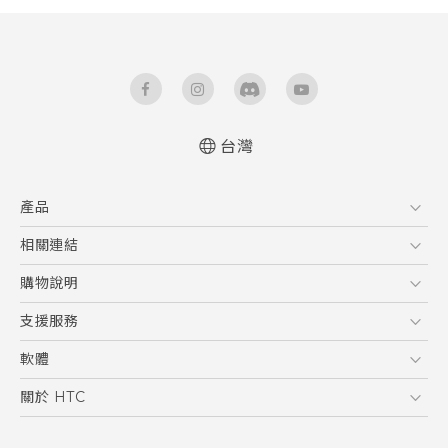
台灣
快速入門手冊
產品
使用手冊
5G
相關連結
智慧型手機
HTC Research
購物說明
配件
購物須知
支援服務
VIVE
訂單管理
到府收送維修服務
軟體
付款方式
服務中心資訊
應用程式
關於 HTC
售後服務
客戶服務佈告欄
手機功能
ESG
常見問題