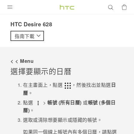
產品
HTC Desire 628‎
VIVE
指南下載
G REIGNS
智慧型手機
< < Menu
配件
選擇要顯示的日曆
VIVERSE
在
主畫面
上，點選
，然後找出並點選
日
曆
。
優惠專區
點選
>
帳號 (所有日曆)
或
帳號 (多個日
焦點訊息
銷售門市
曆)
。
校園專案
選取或清除想要顯示或隱藏的帳號。
銷售通路
支援服務
企業採購
如果同一個線上帳號內有多個日曆，請點選
VIVELAND