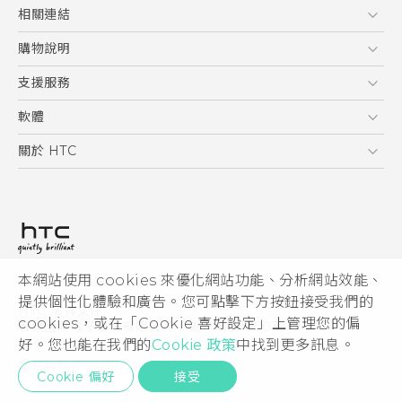
5G
相關連結
智慧型手機
HTC Research
購物說明
配件
購物須知
支援服務
VIVE
訂單管理
到府收送維修服務
軟體
付款方式
服務中心資訊
應用程式
關於 HTC
售後服務
客戶服務佈告欄
手機功能
ESG
常見問題
產品有限保固說明
相機工具
新聞稿
HTC Sync Manager
投資人
加入 HTC
本網站使用 cookies 來優化網站功能、分析網站效能、
© 2011-2026 HTC Corporation
隱私權政策
提供個性化體驗和廣告。您可點擊下方按鈕接受我們的
HTC 法律文件
產品安全性
cookies，或在「Cookie 喜好設定」上管理您的偏
宏達國際電子股份有限公司 | 統一編號16003518
好。您也能在我們的
Cookie 政策
中找到更多訊息。
Cookie
隱私聯絡:
Global-Privacy@htc.com
Security and Privacy Whitepaper
Cookie 偏好
接受