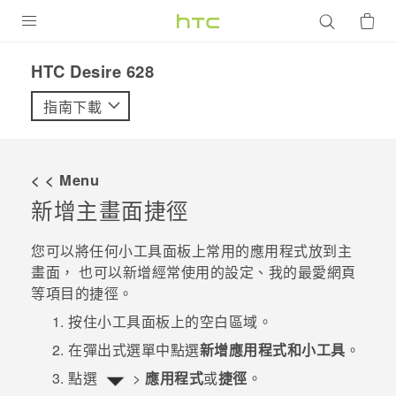
產品
HTC Desire 628‎
VIVE
指南下載
G REIGNS
智慧型手機
< < Menu
配件
新增主畫面捷徑
VIVERSE
您可以將任何小工具面板上常用的應用程式放到主
畫面， 也可以新增經常使用的設定、我的最愛網頁
優惠專區
等項目的捷徑。
焦點訊息
銷售門市
按住小工具面板上的空白區域。
校園專案
在彈出式選單中點選
新增應用程式和小工具
。
銷售通路
支援服務
點選
>
應用程式
或
捷徑
。
企業採購
VIVELAND