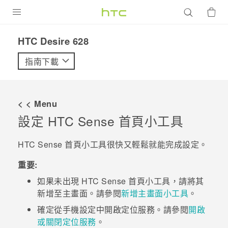
產品
HTC Desire 628‎
VIVE
指南下載
G REIGNS
智慧型手機
< < Menu
配件
設定
HTC Sense
首頁小工具
VIVERSE
HTC Sense
首頁小工具很快又輕鬆就能完成設定。
優惠專區
重要:
如果未出現
HTC Sense
首頁小工具，請將其
焦點訊息
銷售門市
新增至
主畫面
。請參閱
新增主畫面小工具
。
校園專案
銷售通路
支援服務
確定從手機設定中開啟定位服務。請參閱
開啟
企業採購
或關閉定位服務
。
VIVELAND