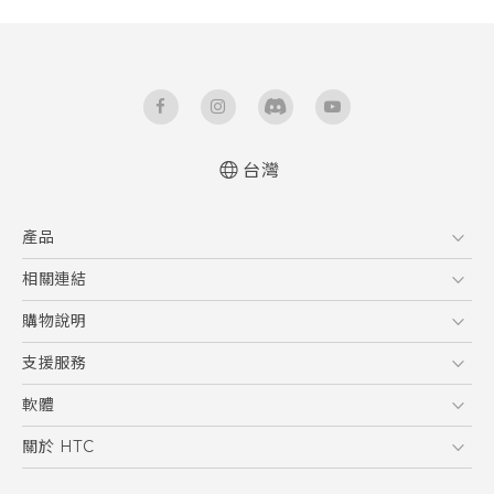
台灣
快速入門手冊
產品
使用手冊
5G
相關連結
智慧型手機
HTC Research
購物說明
配件
購物須知
支援服務
VIVE
訂單管理
到府收送維修服務
軟體
付款方式
服務中心資訊
應用程式
關於 HTC
售後服務
客戶服務佈告欄
手機功能
ESG