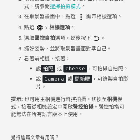
式，請參閱
選擇拍攝模式
。
登入
在取景器畫面中，點選
顯示相機選項。
點選
>
相機選項
。
選取
聲控自拍
選項，然後按下
。
擺好姿勢，並將取景器畫面對準自己。
看著前相機，接著：
說
或
，可拍攝自拍照。
拍照
cheese
說
或
，可錄製自拍影
Camera
開始囉
片。
提示:
也可用主相機進行聲控拍攝。切換至
相機
模
式，接著從相機設定中開啟
聲控拍攝
。聲控拍攝可
能無法在所有語言版本上使用。
覺得這篇文章有用嗎？