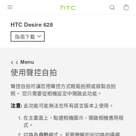
產品
HTC Desire 628‎
VIVE
指南下載
G REIGNS
智慧型手機
< < Menu
配件
使用
聲控自拍
VIVERSE
聲控自拍
可讓您用聲控方式輕鬆拍照或錄製自拍
照。 您只需要從相機設定中開啟此功能。
優惠專區
注意:
此功能可能無法在所有語言版本上使用。
焦點訊息
銷售門市
在
主畫面
上，點選相機圖示，開啟
相機
應用程
校園專案
銷售通路
支援服務
式。
企業採購
切換為
自拍
模式。
若要瞭解如何切換拍攝模
VIVELAND