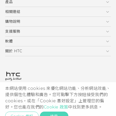
產品
使用手冊
5G
相關連結
智慧型手機
HTC Research
購物說明
配件
購物須知
支援服務
VIVE
訂單管理
到府收送維修服務
軟體
付款方式
服務中心資訊
應用程式
關於 HTC
售後服務
客戶服務佈告欄
手機功能
ESG
常見問題
產品有限保固說明
相機工具
新聞稿
HTC Sync Manager
投資人
加入 HTC
本網站使用 cookies 來優化網站功能、分析網站效能、
© 2011-2026 HTC Corporation
隱私權政策
提供個性化體驗和廣告。您可點擊下方按鈕接受我們的
HTC 法律文件
產品安全性
cookies，或在「Cookie 喜好設定」上管理您的偏
宏達國際電子股份有限公司 | 統一編號16003518
好。您也能在我們的
Cookie 政策
中找到更多訊息。
Cookie
隱私聯絡:
Global-Privacy@htc.com