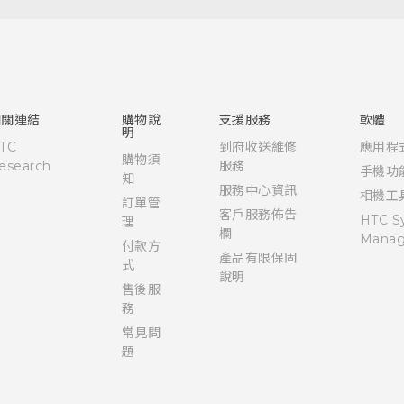
快速入門手冊
使用手冊
相關連結
購物說
支援服務
軟體
明
TC
到府收送維修
應用程
購物須
esearch
服務
手機功
知
服務中心資訊
相機工
訂單管
客戶服務佈告
HTC S
理
欄
Manag
付款方
產品有限保固
式
說明
售後服
務
常見問
題