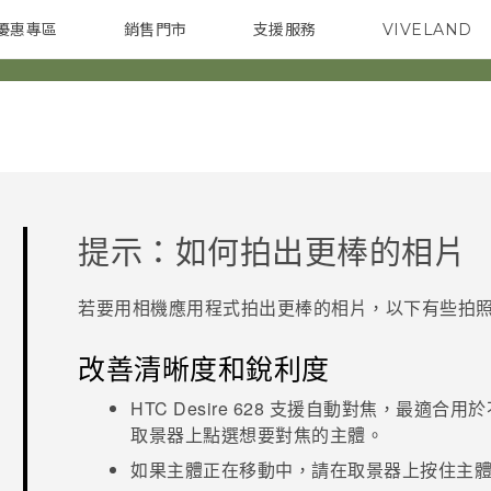
優惠專區
銷售門市
支援服務
VIVELAND
焦點訊息
智慧型手機
校園專案
銷售通路
配件
企業採購
提示：如何拍出更棒的相片
若要用
相機
應用程式拍出更棒的相片，以下有些拍
改善清晰度和銳利度
HTC Desire 628
支援自動對焦，最適合用於
取景器上點選想要對焦的主體。
如果主體正在移動中，請在取景器上按住主