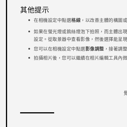
其他提示
在
相機
設定中點選
格線
，以改善主體的構圖
如果在螢光燈或鎢絲燈泡下拍照，而主體出
設定。從取景器中查看影像，然後選擇能呈
您可以在
相機
設定中點選
影像調整
，接著調
拍攝相片後，您可以繼續在
相片編輯工具
內
感謝您！