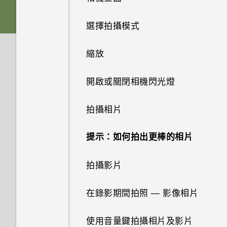
動作手勢
記憶卡
下載主題
HTC 應用程式更新
從 Android 手機傳輸內容
選擇拍攝模式
觸控手勢
電池
將主題加入我的最愛
從 iPhone 傳輸內容的方式
縮放
開啟應用程式
切換手機開關
重新建立自己的主題
透過 iCloud 傳送 iPhone 內容
開啟或關閉相機閃光燈
螢幕導覽按鈕
混合及配對主題
取得聯絡人及其他內容的其他方
拍攝相片
法
新增第四個導覽按鈕
尋找主題
提示：如何拍出更棒的相片
在手機和電腦之間傳送相片、影
重新排列導覽按鈕
分享主題
片及音樂
拍攝影片
休眠模式
刪除主題
使用快速設定
在錄影期間拍照 — 影像相片
將螢幕解鎖
個人化設定
認識手機設定
使用音量鍵拍攝相片及影片