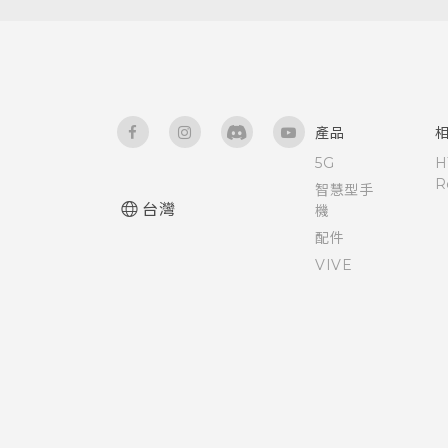
排程關閉數據連線的時間
自動旋轉螢幕
產品
設定螢幕關閉時間
5G
H
R
智慧型手
螢幕亮度
台灣
機
配件
VIVE