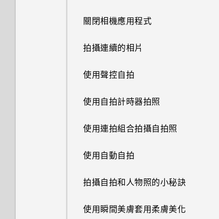
重新整理內容
鈴聲、通知音效和鬧鐘
更新手機軟體
關閉相機應用程式
擷取手機畫面
主畫面桌布
從 Play 商店取得應用程式
拍攝連續的相片
分享內容
變更顯示字型
從網路下載應用程式
使用聲控自拍
切換最近使用的應用程式
啟動列
解除安裝應用程式
使用自拍計時器拍照
新增應用程式至 HTC Sense 首
新增主畫面小工具
使用連拍組合拍攝自拍照
頁小工具
新增主畫面捷徑
使用自動自拍
開啟及關閉智慧資料夾
編輯主畫面面板
拍攝自拍和人物照的小秘訣
何謂 HTC Sense 首頁小工具？
變更主畫面
使用瞬間美膚套用柔膚美化
設定 HTC Sense 首頁小工具