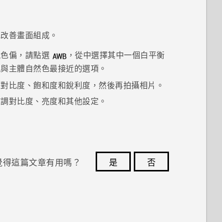
或改善畫面組成。
現色偏，請點選
，從中選擇其中一個白平衡
現與主體自然色最接近的選項。
整對比度、飽和度和銳利度，然後再拍攝相片。
微調對比度、亮度和其他設定。
覺得這篇文章有用嗎？
是
否
您的意見回報可協助他人查看最實用的資訊。