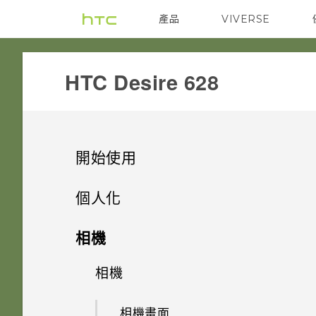
產品
VIVERSE
VIVE
G REIGNS
HTC Desire 628‎
開始使用
手機上的各種便利功能
個人化
打開包裝
手機設定及傳輸
個人化
相機
熟悉新手機的功能
個人化
HTC Desire 628
影像
相機
初次設定 HTC Desire 628
HTC Sense 首頁
Nano SIM 卡
何謂 主題應用程式？
音效
從雲端儲存空間還原備份
相機畫面