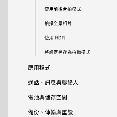
分類小工具面板和啟動列上的應
使用前後合拍模式
設定住家及工作位置
用程式
拍攝全景相片
手動切換位置
排列應用程式
使用 HDR
釘選及取消釘選應用程式
將設定另存為拍攝模式
設定螢幕鎖定
應用程式
關閉鎖定螢幕
HTC BlinkFeed
通話、訊息與聯絡人
開啟或關閉鎖定螢幕通知
相片集
手機通話功能
何謂 HTC BlinkFeed？
電池與儲存空間
與鎖定螢幕通知互動
相片編輯工具
訊息
在相片集內檢視相片和影片
開啟或關閉 HTC BlinkFeed
電源及儲存空間管理
使用智慧搜尋撥號
備份、傳輸與重設
變更鎖定螢幕捷徑