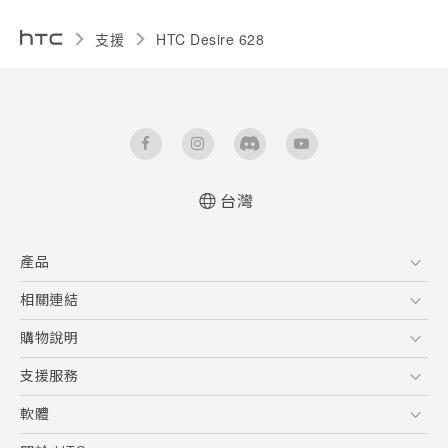
支援
HTC Desire 628‎
台灣
快速入門手冊
產品
使用手冊
5G
相關連結
智慧型手機
HTC Research
購物說明
配件
購物須知
支援服務
VIVE
訂單管理
到府收送維修服務
軟體
付款方式
服務中心資訊
應用程式