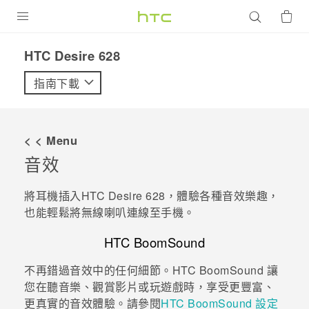
產品
HTC Desire 628‎
VIVE
指南下載
G REIGNS
智慧型手機
< < Menu
配件
音效
VIVERSE
將耳機插入
HTC Desire 628
，體驗各種音效樂趣，
也能輕鬆將無線喇叭連線至手機。
優惠專區
HTC BoomSound
焦點訊息
銷售門市
不再錯過音效中的任何細節。
HTC BoomSound
讓
校園專案
銷售通路
支援服務
您在聽音樂、觀賞影片或玩遊戲時，享受更豐富、
企業採購
更真實的音效體驗。請參閱
HTC BoomSound 設定
VIVELAND