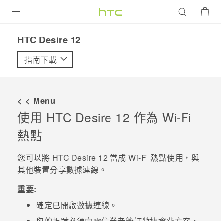
產品
HTC Desire 12‎
VIVE
指南下載
G REIGNS
智慧型手機
< < Menu
配件
使用
HTC Desire 12
作為
Wi-Fi
熱點
VIVERSE
優惠專區
您可以將
HTC Desire 12
當成
Wi-Fi
熱點使用，與
其他裝置分享數據連線。
焦點訊息
銷售門市
重要:
校園專案
銷售通路
支援服務
確定已開啟數據連線。
企業採購
VIVELAND
您的帳號必須向電信業者簽訂數據資費方案，