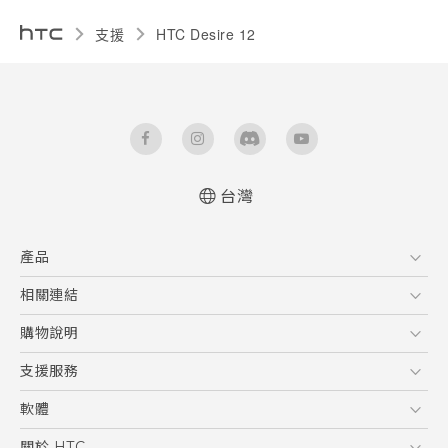
支援
HTC Desire 12‎
台灣
快速入門手冊
產品
使用手冊
Quick start guide
5G
相關連結
User manual
智慧型手機
HTC Research
購物說明
配件
購物須知
支援服務
VIVE
訂單管理
到府收送維修服務
軟體
付款方式
服務中心資訊
應用程式
關於 HTC