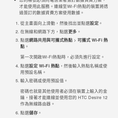
才能使用此服務。連線至
Wi-Fi
熱點的裝置將透
登入
過簽訂的數據資費方案使用數據。
從
主畫面
向上滑動，然後找出並點選
設定
。
在
無線和網路
下方，點選
更多
。
點選
網路共用與可攜式熱點
>
可攜式 Wi-Fi 熱
點
。
第一次開啟
Wi-Fi
熱點時，必須先進行設定。
點選
設定 Wi-Fi 熱點
，然後輸入熱點名稱或使
用預設名稱。
輸入密碼或使用預設值。
密碼也就是其他使用者必須在裝置上輸入的金
鑰，接著才能連線並使用您的
HTC Desire 12
作為無線路由器。
點選
儲存
。