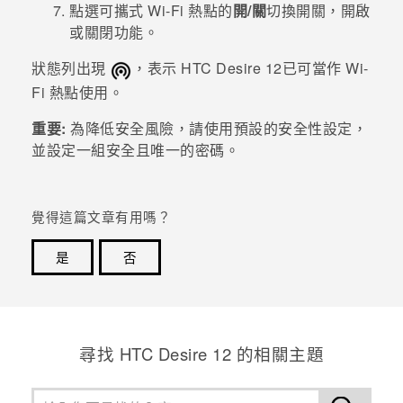
點選
可攜式 Wi-Fi 熱點
的
開/關
切換開關，開啟
或關閉功能。
狀態列出現
，表示
HTC Desire 12
已可當作
Wi-
Fi
熱點使用。
重要:
為降低安全風險，請使用預設的安全性設定，
並設定一組安全且唯一的密碼。
覺得這篇文章有用嗎？
是
否
感謝您！您的意見回報可協助他人查看最實用的資訊。
尋找 HTC Desire 12 的相關主題