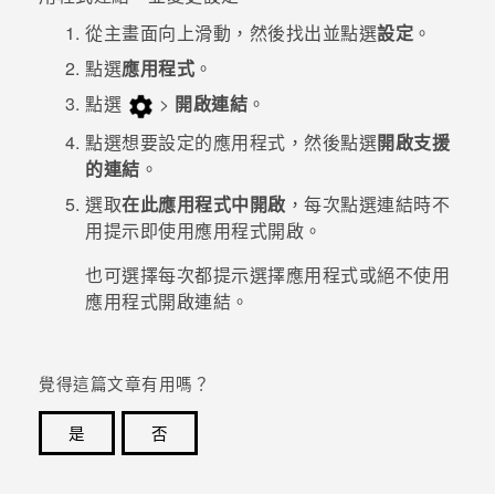
從
主畫面
向上滑動，然後找出並點選
設定
。
登入
點選
應用程式
。
點選
>
開啟連結
。
點選想要設定的應用程式，然後點選
開啟支援
的連結
。
選取
在此應用程式中開啟
，每次點選連結時不
用提示即使用應用程式開啟。
也可選擇每次都提示選擇應用程式或絕不使用
應用程式開啟連結。
覺得這篇文章有用嗎？
是
否
感謝您！您的意見回報可協助他人查看最實用的資訊。