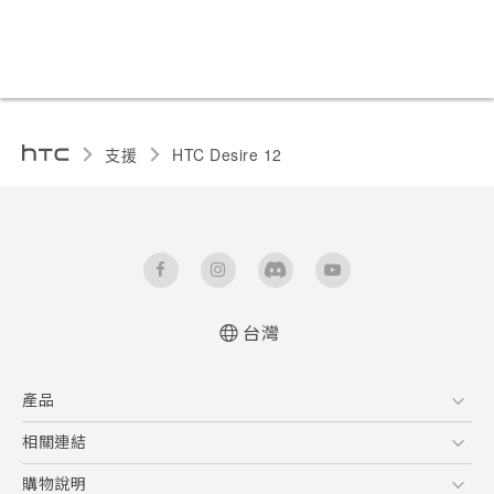
支援
HTC Desire 12‎
台灣
快速入門手冊
產品
使用手冊
Quick start guide
5G
相關連結
User manual
智慧型手機
HTC Research
購物說明