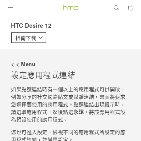
產品
HTC Desire 12‎
VIVE
指南下載
G REIGNS
智慧型手機
< < Menu
配件
設定應用程式連結
VIVERSE
如果點選連結時有一個以上的應用程式可供開啟，
例如分享的社交網路貼文或媒體連結，畫面將要求
優惠專區
您選擇要使用的應用程式。點選連結出現提示時，
請選取應用程式，然後點選
永遠
，將該應用程式設
焦點訊息
銷售門市
為預設使用的應用程式。
校園專案
銷售通路
支援服務
您也可進入設定，檢視不同的應用程式所設定的應
企業採購
用程式連結，並變更設定。
VIVELAND