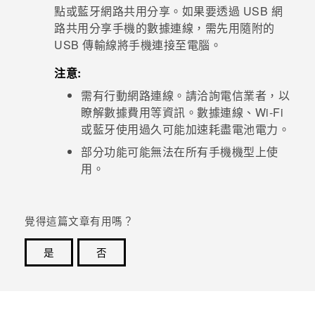
點或
藍牙
網路共用分享。如果要透過 USB 網
路共用分享手機的數據連線，需先用隨附的
登入
USB 傳輸線將手機連接至電腦。
注意:
需有行動網路連線。請洽詢電信業者，以
瞭解數據費用等資訊。數據連線、
Wi-Fi
或
藍牙
使用過久可能加速耗盡電池電力。
部分功能可能無法在所有手機機型上使
用。
覺得這篇文章有用嗎？
是
否
感謝您！您的意見回報可協助他人查看最實用的資訊。