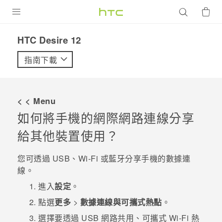
產品
HTC Desire 12‎
VIVE
指南下載
G REIGNS
智慧型手機
< < Menu
配件
如何將手機的網際網路連線分享
給其他裝置使用？
VIVERSE
優惠專區
您可透過 USB、
Wi-Fi
或
藍牙
分享手機的數據連
線。
焦點訊息
銷售門市
進入
設定
。
校園專案
銷售通路
支援服務
點選
更多
>
數據連線與可攜式熱點
。
企業採購
選擇要透過 USB 網路共用、可攜式
Wi-Fi
熱
VIVELAND