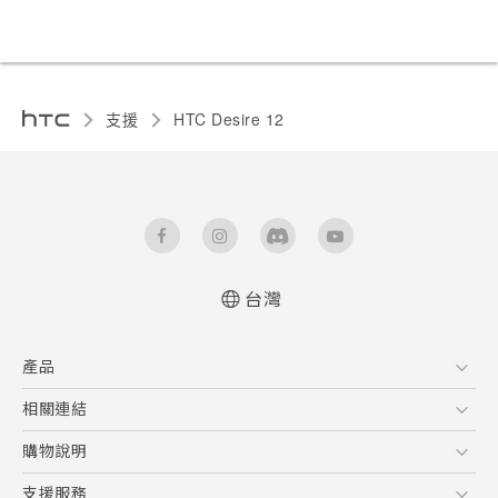
支援
HTC Desire 12‎
台灣
快速入門手冊
產品
使用手冊
Quick start guide
5G
相關連結
User manual
智慧型手機
HTC Research
購物說明
配件
購物須知
支援服務