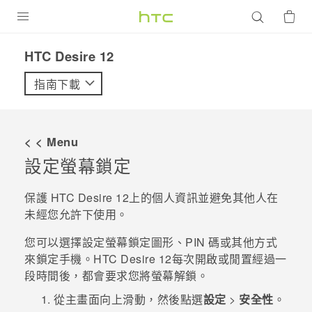
產品
HTC Desire 12‎
VIVE
指南下載
G REIGNS
智慧型手機
< < Menu
配件
設定螢幕鎖定
VIVERSE
保護
HTC Desire 12
上的個人資訊並避免其他人在
未經您允許下使用。
優惠專區
您可以選擇設定螢幕鎖定圖形、PIN 碼或其他方式
焦點訊息
銷售門市
來鎖定手機。
HTC Desire 12
每次開啟或閒置經過一
校園專案
段時間後，都會要求您將螢幕解鎖。
銷售通路
支援服務
從
主畫面
向上滑動，然後點選
設定
>
安全性
。
企業採購
VIVELAND