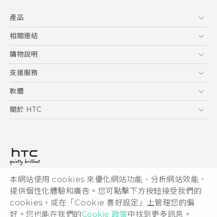
快速入門手冊
產品
使用手冊
Quick start guide
5G
相關連結
User manual
智慧型手機
HTC Research
購物說明
配件
購物須知
支援服務
VIVE
訂單管理
到府收送維修服務
軟體
付款方式
服務中心資訊
應用程式
關於 HTC
售後服務
客戶服務佈告欄
手機功能
ESG
常見問題
產品有限保固說明
相機工具
新聞稿
HTC Sync Manager
投資人
加入 HTC
本網站使用 cookies 來優化網站功能、分析網站效能、
© 2011-2026 HTC Corporation
隱私權政策
提供個性化體驗和廣告。您可點擊下方按鈕接受我們的
HTC 法律文件
產品安全性
cookies，或在「Cookie 喜好設定」上管理您的偏
宏達國際電子股份有限公司 | 統一編號16003518
好。您也能在我們的
Cookie 政策
中找到更多訊息。
Cookie