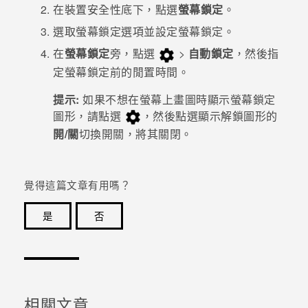
在
裝置安全性
底下，點選
螢幕鎖定
。
登入
選取螢幕鎖定選項並設定螢幕鎖定。
在
螢幕鎖定
旁，點選
>
自動鎖定
，然後指
定螢幕鎖定前的閒置時間。
提示:
如果不想在螢幕上畫圖時顯示螢幕鎖定
圖形，請點選
，然後點選顯示解鎖圖形的
開/關
切換開關，將其關閉。
覺得這篇文章有用嗎？
是
否
感謝您！您的意見回報可協助他人查看最實用的資訊。
相關文章