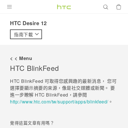
產品
HTC Desire 12‎
VIVE
指南下載
G REIGNS
智慧型手機
< < Menu
配件
HTC BlinkFeed
VIVERSE
HTC BlinkFeed
可取得您感興趣的最新消息， 您可
選擇要顯示摘要的來源，像是社交媒體或新聞。 要
優惠專區
進一步瞭解
HTC BlinkFeed
，請參閱
http://www.htc.com/tw/support/apps/blinkfeed/
。
焦點訊息
銷售門市
校園專案
銷售通路
支援服務
覺得這篇文章有用嗎？
企業採購
VIVELAND