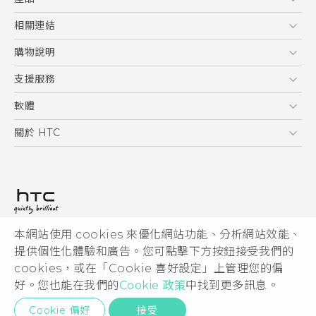
使用手冊
Quick start guide
5G
相關連結
User manual
智慧型手機
HTC Research
購物說明
配件
購物須知
支援服務
VIVE
訂單管理
到府收送維修服務
軟體
付款方式
服務中心資訊
應用程式
關於 HTC
售後服務
客戶服務佈告欄
手機功能
ESG
常見問題
產品有限保固說明
相機工具
新聞稿
HTC Sync Manager
投資人
加入 HTC
本網站使用 cookies 來優化網站功能、分析網站效能、
© 2011-2026 HTC Corporation
隱私權政策
提供個性化體驗和廣告。您可點擊下方按鈕接受我們的
HTC 法律文件
產品安全性
cookies，或在「Cookie 喜好設定」上管理您的偏
宏達國際電子股份有限公司 | 統一編號16003518
好。您也能在我們的
Cookie 政策
中找到更多訊息。
Cookie
隱私聯絡:
Global-Privacy@htc.com
Security and Privacy Whitepaper
Cookie 偏好
接受