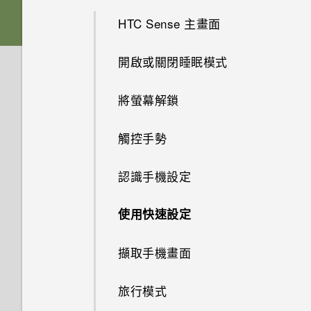
麼辦？
為何手機會對我說話？如何關閉
音效與顯示
如何將檔案與資料夾複製或移到
此功能？
HTC Sense 主畫面
插入 nano SIM 卡和 MicroSD
記憶卡？
如何查看手機最新的軟體更新？
相機
卡
我認為麥克風壞了。我該怎麼
如何啟用或停用裝置管理員應用
開啟或關閉睡眠模式
做？
如何檢視 USB 隨身碟內的檔案
應用程式
更新手機軟體前該做哪些準備？
程式？
如何自動將相片和影片儲存至記
為電池充電
與資料夾？
將螢幕解鎖
憶卡？
電源與充電
如果無法安裝軟體更新，該怎麼
如何設定預設的簡訊應用程式？
切換手機開關
我將記憶卡格式化以作為內部儲
辦？
觸控手勢
相片看起來模糊不清嗎？以下有
備份與傳輸
存空間使用時，卻出現該記憶卡
Doze 模式如何節省電池電力？
如何顯示執行中應用程式的清
一些拍照秘訣
初次設定 HTC Desire 12
速度太慢的訊息。為什麼？
如何在手機上測試音訊、顯示和
單？
認識手機設定
無線與網路
如何備份相片及影片？
其他部分？
Android 中的應用程式待機如何
新增社交網路、電子郵件帳號等
我的手機是全新的，但可用儲存
節省電池電力？
安全性
使用應用程式時不斷出現要求授
使用快速設定
如何將手機的網際網路連線分享
空間卻比總容量少。為什麼？
如何在手機與電腦之間複製檔
為何手機反應緩慢且靜止不動？
予權限的提示。為什麼？
給其他裝置使用？
選擇要連線到 4G LTE 網路的
案？
設定中的電池最佳化有何作用？
如何在重設手機後通過 Google
擷取手機畫面
nano SIM 卡
使用 microSD 記憶卡作為可移
為何手機會自動關機？
如何啟用開發人員選項？
登入畫面？
要如何得知我的手機能否在其他
除式儲存裝置和使用內部儲存空
如何節省電池電力？
國家的本國網路內使用？
旅行模式
間有何不同？
選擇用來傳送 SMS 和 MMS 的
結束或關閉應用程式最好的方式
如何無法在 Google Play Music
忘記了手機的螢幕鎖定密碼、
SIM 卡