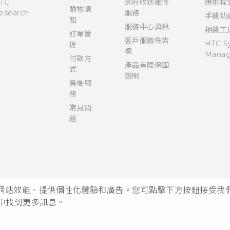
TC
到府收送維修
應用程
購物須
esearch
服務
手機功
知
服務中心資訊
相機工
訂單管
客戶服務佈告
HTC S
理
欄
Manag
付款方
產品有限保固
式
說明
售後服
務
常見問
題
析網站效能、提供個性化體驗和廣告。您可點擊下方按鈕接受我們的 
中找到更多訊息。