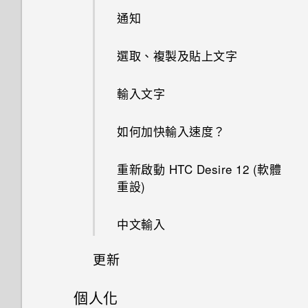
為何？
螢幕關閉一段時間後，為何我無
中播放 WMA 音樂檔？
PIN 碼或圖形該怎麼辦？
我透過藍牙傳送了一些檔案到電
通知
法接收郵件與即時訊息通知？網
腦。檔案存到哪裡去了？
使用雙網路管理員管理 nano
路電台廣播也停止了。
如何查看手機內建的記憶體容量
GPS 關閉時能否在鎖定螢幕上
手機遺失或遭竊時該怎麼辦？
SIM 卡
選取、複製及貼上文字
及使用量？
顯示氣象？
如何在電信業者的網路中新增存
手機無法開機時該怎麼做？
何謂智慧鎖及如何使用？
取點？
輸入文字
如何重新啟動手機以進入安全模
為何應用程式圖示不再顯示未讀
式？
如何使用硬體按鍵重新啟動手
訊息和通知等未讀項目數量？
為何重新開啟或開啟手機時出現
如何加快輸入速度？
機？
要求我輸入密碼以解密手機？
如何從通知面板中移除顯示特定
為何說出「OK Google」無法啟
重新啟動 HTC Desire 12 (軟體
應用程式正在背景中執行的通
如果手機不斷重新啟動或無法開
動 Google 個人助理？
移除螢幕鎖時出現裝置保護功能
重設)
知？
機進入主畫面，該怎麼辦？
將停止運作的訊息，裝置保護是
我經常因為誤觸最近使用的應用
什麼意思？
中文輸入
手機無法充電時該怎麼做？
程式或返回鍵而退出正在玩的遊
戲。如何避免此狀況？
為何手機設定螢幕鎖密碼後仍不
更新
為何電池電力消耗如此快速？
會鎖住？
何謂螢幕固定功能？如何固定應
個人化
軟體與應用程式更新
用程式？