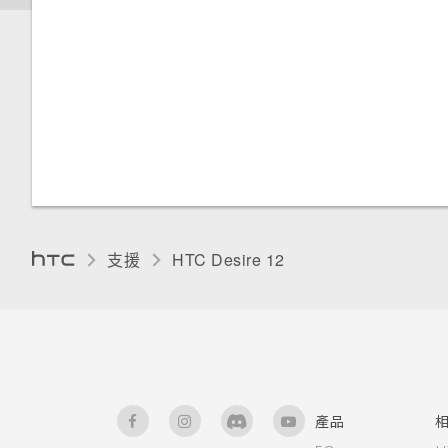
變更顯示語言
在手機儲存空間和記憶卡之間移
動應用程式及資料
變更顯示字型
支援
HTC Desire 12‎
產品