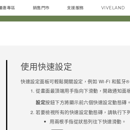
優惠專區
銷售門市
支援服務
VIVELAND
焦點訊息
智慧型手機
校園專案
銷售通路
配件
企業採購
使用
快速設定
快速設定
面板可輕鬆開關設定，例如
Wi-Fi
和
藍牙®
從畫面最頂端用手指向下滑動，開啟通知面
設定
按鈕下方將顯示前六個快速設定動態磚
若要檢視所有的快速設定動態磚，請執行下
用兩根手指從狀態列往下快速滑動。