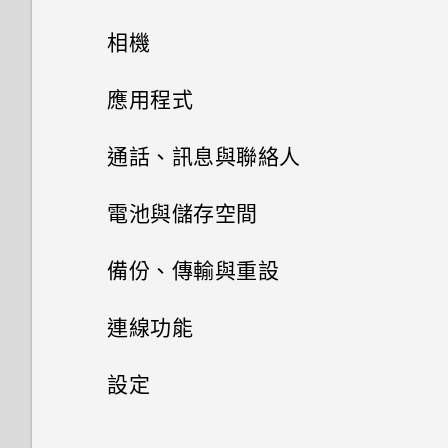
主畫面配置與字型
相機
安裝軟體更新
Google Play Protect 有何作
用？如何查看功能是否啟用？
小工具與捷徑
拍照和錄影
新增或移除小工具面板
應用程式
安裝應用程式更新
如何在郵件應用程式內登入我的
音效偏好設定
新增主畫面小工具
變更主畫面
Google 相簿
相機基本資訊
從 Google Play 商店安裝應用
通話、訊息與聯絡人
Microsoft 電子郵件帳號？
程式更新
變更來電鈴聲
新增主畫面捷徑
安裝及移除應用程式
主畫面桌布
拍攝相片
手機通話功能
Google 相簿功能介紹
為何手機上的應用程式會當機並
電池與儲存空間
強制關閉？
變更通知音效
使用應用程式
分類小工具面板和啟動列上的應
簡訊與多媒體簡訊
從 Google Play 商店取得應用
變更預設字型大小
拍攝影片
檢視相片及影片
電池
通話記錄
備份、傳輸與重設
用程式
程式
如何知道我是否在手機上安裝了
HTC 應用程式
設定預設音量
聯絡人
存取應用程式
儲存空間
透過 Android 訊息傳送簡訊或
惡意的第三方應用程式？
套用濾鏡
編輯相片
切換靜音、震動和一般模式
備份與重設
延長電池使用時間的提示
連線功能
移動主畫面項目
從網路下載應用程式
多媒體簡訊
錄音程式
Boost+
排列應用程式
聯絡人清單
卸載記憶卡
剪輯影片
設定多方通話
使用省電模式
網際網路連線
備份 HTC Desire 12
設定
移除主畫面項目
解除安裝應用程式
錄音
HTC BlinkFeed
應用程式捷徑
設定個人檔案
檔案管理員
藍牙
撥打電話
查看電池用量
重設網路設定
一般設定
開啟或關閉數據連線
啟動列