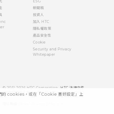
式
ESG
能
新聞稿
具
投資人
ync
加入 HTC
er
隱私權政策
產品安全性
Cookie
Security and Privacy
Whitepaper
© 2011-2026 HTC Corporation
HTC 法律文件
宏達國際電子股份有限公司 | 統一編號16003518
cookies，或在「Cookie 喜好設定」上
隱私聯絡:
Global-Privacy@htc.com