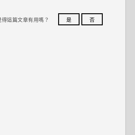
覺得這篇文章有用嗎？
是
否
您的意見回報可協助他人查看最實用的資訊。