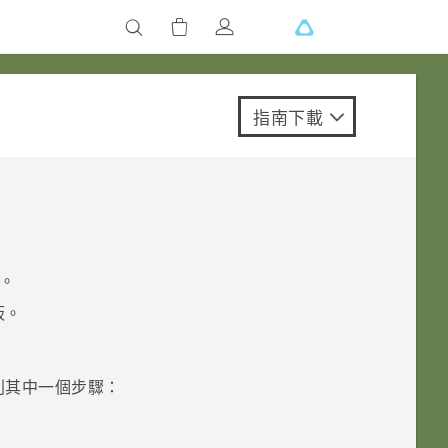
指南下載
。
板。
。
列其中一個步驟：