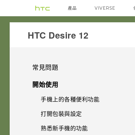
產品
VIVERSE
VIVE
G REIGNS
HTC Desire 12‎
常見問題
通話與 SIM 卡
開始使用
設定與其他
手機上的各種便利功能
我能將 Micro SIM 卡剪小為
Nano SIM 卡以裝入手機內嗎？
系統效能
打開包裝與設定
如何找出手機的 IMEI/MEID 和
Android 7 Nougat
序號？
儲存空間
熟悉新手機的功能
手機異常過熱或溫度過高時該怎
HTC Desire 12 概觀
完全個人專屬