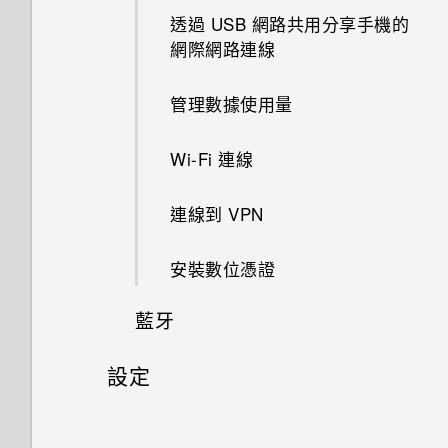
為何？
螢幕關閉一段時間後，為何我無
中播放 WMA 音樂檔？
PIN 碼或圖形該怎麼辦？
透過 USB 網路共用分享手機的
我透過藍牙傳送了一些檔案到電
HTC 主題
通知
設定預設應用程式
聯繫聯絡人
法接收郵件與即時訊息通知？網
在手機儲存空間和記憶卡之間複
通話期間可以執行的動作
網際網路連線
腦。檔案存到哪裡去了？
使用雙網路管理員管理 nano
路電台廣播也停止了。
製或移動檔案
如何查看手機內建的記憶體容量
GPS 關閉時能否在鎖定螢幕上
手機遺失或遭竊時該怎麼辦？
SIM 卡
HTC Sense Companion
選取、複製及貼上文字
設定應用程式連結
從 nano SIM 卡匯入聯絡人
及使用量？
顯示氣象？
管理數據使用量
如何在電信業者的網路中新增存
手機無法開機時該怎麼做？
在 HTC Desire 12 和電腦之間
何謂智慧鎖及如何使用？
取點？
郵件
輸入文字
停用應用程式
傳送聯絡人資訊
複製檔案
如何重新啟動手機以進入安全模
為何應用程式圖示不再顯示未讀
Wi-Fi 連線
式？
如何使用硬體按鍵重新啟動手
訊息和通知等未讀項目數量？
為何重新開啟或開啟手機時出現
如何加快輸入速度？
機？
儲存空間類型
要求我輸入密碼以解密手機？
連線到 VPN
如何從通知面板中移除顯示特定
為何說出「OK Google」無法啟
重新啟動 HTC Desire 12 (軟體
應用程式正在背景中執行的通
如果手機不斷重新啟動或無法開
動 Google 個人助理？
我該將記憶卡當作可移除式或內
移除螢幕鎖時出現裝置保護功能
安裝數位憑證
重設)
知？
機進入主畫面，該怎麼辦？
部儲存空間使用呢？
將停止運作的訊息，裝置保護是
我經常因為誤觸最近使用的應用
什麼意思？
藍牙
中文輸入
手機無法充電時該怎麼做？
程式或返回鍵而退出正在玩的遊
將記憶卡設為內部儲存空間
戲。如何避免此狀況？
為何手機設定螢幕鎖密碼後仍不
設定
開啟或關閉藍牙
為何電池電力消耗如此快速？
會鎖住？
在手機儲存空間和記憶卡之間移
何謂螢幕固定功能？如何固定應
動應用程式及資料
一般設定
連接藍牙耳機
用程式？