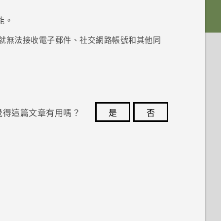
能。
就無法接收電子郵件、社交網路帳號和其他同
覺得這篇文章有用嗎？
是
否
您的意見回報可協助他人查看最實用的資訊。