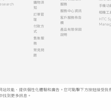
購物須
esearch
服務
手機功
知
服務中心資訊
相機工
訂單管
客戶服務佈告
HTC S
理
欄
Manag
付款方
產品有限保固
式
說明
售後服
務
常見問
題
析網站效能、提供個性化體驗和廣告。您可點擊下方按鈕接受我們的 
中找到更多訊息。