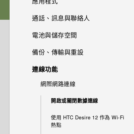
應用程式
麼辦？
為何手機會對我說話？如何關閉
音效與顯示
更新
如何將檔案與資料夾複製或移到
音效偏好設定
此功能？
HTC Sense 主畫面
插入 nano SIM 卡和 MicroSD
新增主畫面小工具
記憶卡？
變更主畫面
Google 相簿
相機基本資訊
通話、訊息與聯絡人
如何查看手機最新的軟體更新？
相機
卡
我認為麥克風壞了。我該怎麼
軟體與應用程式更新
如何啟用或停用裝置管理員應用
開啟或關閉睡眠模式
變更來電鈴聲
做？
新增主畫面捷徑
安裝及移除應用程式
如何檢視 USB 隨身碟內的檔案
主畫面桌布
拍攝相片
手機通話功能
Google 相簿功能介紹
應用程式
更新手機軟體前該做哪些準備？
電池與儲存空間
程式？
如何自動將相片和影片儲存至記
為電池充電
與資料夾？
安裝軟體更新
將螢幕解鎖
憶卡？
變更通知音效
使用應用程式
分類小工具面板和啟動列上的應
簡訊與多媒體簡訊
從 Google Play 商店取得應用
電源與充電
變更預設字型大小
拍攝影片
檢視相片及影片
電池
通話記錄
如果無法安裝軟體更新，該怎麼
如何設定預設的簡訊應用程式？
備份、傳輸與重設
切換手機開關
用程式
程式
我將記憶卡格式化以作為內部儲
辦？
安裝應用程式更新
HTC 應用程式
觸控手勢
相片看起來模糊不清嗎？以下有
設定預設音量
聯絡人
存取應用程式
備份與傳輸
存空間使用時，卻出現該記憶卡
儲存空間
透過 Android 訊息傳送簡訊或
Doze 模式如何節省電池電力？
套用濾鏡
編輯相片
切換靜音、震動和一般模式
備份與重設
延長電池使用時間的提示
如何顯示執行中應用程式的清
一些拍照秘訣
連線功能
初次設定 HTC Desire 12
移動主畫面項目
速度太慢的訊息。為什麼？
從網路下載應用程式
多媒體簡訊
錄音程式
如何在手機上測試音訊、顯示和
從 Google Play 商店安裝應用
單？
Boost+
認識手機設定
無線與網路
排列應用程式
聯絡人清單
如何備份相片及影片？
卸載記憶卡
其他部分？
Android 中的應用程式待機如何
程式更新
剪輯影片
設定多方通話
使用省電模式
網際網路連線
備份 HTC Desire 12
新增社交網路、電子郵件帳號等
移除主畫面項目
我的手機是全新的，但可用儲存
解除安裝應用程式
節省電池電力？
錄音
安全性
使用應用程式時不斷出現要求授
HTC BlinkFeed
使用快速設定
如何將手機的網際網路連線分享
空間卻比總容量少。為什麼？
應用程式捷徑
設定個人檔案
如何在手機與電腦之間複製檔
檔案管理員
為何手機反應緩慢且靜止不動？
予權限的提示。為什麼？
撥打電話
查看電池用量
重設網路設定
開啟或關閉數據連線
給其他裝置使用？
選擇要連線到 4G LTE 網路的
啟動列
案？
設定中的電池最佳化有何作用？
如何在重設手機後通過 Google
氣象
擷取手機畫面
nano SIM 卡
使用 microSD 記憶卡作為可移
多工作業
新增新的聯絡人
釋放儲存空間
為何手機會自動關機？
如何啟用開發人員選項？
登入畫面？
收到來電
查看電池記錄
重設 HTC Desire 12 (硬體重設)
使用 HTC Desire 12 作為 Wi-Fi
要如何得知我的手機能否在其他
除式儲存裝置和使用內部儲存空
如何節省電池電力？
熱點
國家的本國網路內使用？
時鐘
旅行模式
間有何不同？
選擇用來傳送 SMS 和 MMS 的
控制應用程式權限
編輯聯絡人的資訊
在記憶卡之間移動檔案
結束或關閉應用程式最好的方式
如何無法在 Google Play Music
忘記了手機的螢幕鎖定密碼、
緊急電話
應用程式電池最佳化
SIM 卡