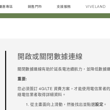
優惠專區
銷售門市
支援服務
VIVELAND
焦點訊息
智慧型手機
校園專案
銷售通路
配件
企業採購
開啟或關閉數據連線
關閉數據連線有助於延長電池續航力，並降低數據
重要:
您必須簽訂 4G/
LTE
資費方案，才能使用電信業者的 
絡電信業者取得詳細資料。
從
主畫面
向上滑動，然後找出並點選
設定
。