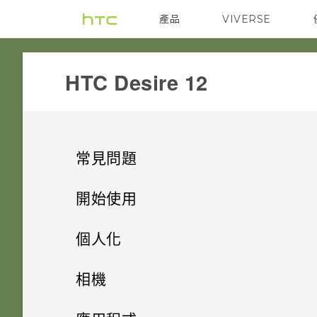
產品
VIVERSE
VIVE
G REIGNS
HTC Desire 12‎
常見問題
通話與 SIM 卡
開始使用
設定與其他
手機上的各種便利功能
我能將 Micro SIM 卡剪小為
個人化
Nano SIM 卡以裝入手機內嗎？
系統效能
打開包裝與設定
如何找出手機的 IMEI/MEID 和
主畫面配置與字型
Android 7 Nougat
相機
序號？
儲存空間
熟悉新手機的功能
手機異常過熱或溫度過高時該怎
小工具與捷徑
HTC Desire 12 概觀
完全個人專屬
拍照和錄影
新增或移除小工具面板