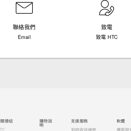
聯絡我們
致電
Email
致電 HTC
快速入門手冊
使用手冊
Quick start guide
User manual
相關連結
購物說
支援服務
軟體
明
TC
到府收送維修
應用程