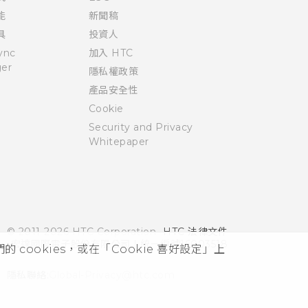
能
新聞稿
具
投資人
ync
加入 HTC
er
隱私權政策
產品安全性
Cookie
Security and Privacy
Whitepaper
© 2011-2026 HTC Corporation
HTC 法律文件
宏達國際電子股份有限公司 | 統一編號16003518
cookies，或在「Cookie 喜好設定」上
隱私聯絡:
Global-Privacy@htc.com