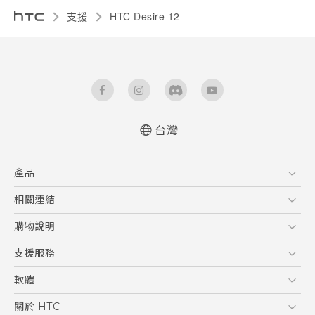
支援
HTC Desire 12‎
台灣
快速入門手冊
產品
使用手冊
Quick start guide
5G
相關連結
User manual
智慧型手機
HTC Research
購物說明
配件
購物須知
支援服務
VIVE
訂單管理
到府收送維修服務
軟體
付款方式
服務中心資訊
應用程式
關於 HTC