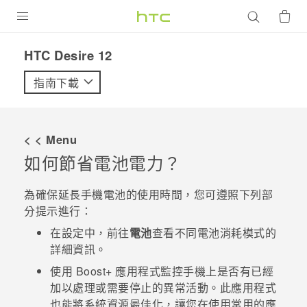
產品
HTC Desire 12‎
VIVE
指南下載
G REIGNS
智慧型手機
< < Menu
配件
如何節省電池電力？
VIVERSE
為確保延長手機電池的使用時間，您可遵照下列部
分提示進行：
優惠專區
在設定中，前往
電池
查看不同電池消耗模式的
焦點訊息
銷售門市
詳細資訊。
校園專案
使用
Boost+
應用程式監控手機上是否有已經
銷售通路
支援服務
加以處理或需要停止的異常活動。此應用程式
企業採購
也能將系統資源最佳化，讓您在使用常用的應
VIVELAND