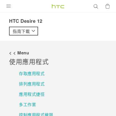
產品
HTC Desire 12‎
VIVE
指南下載
G REIGNS
智慧型手機
< < Menu
配件
使用應用程式
VIVERSE
存取應用程式
優惠專區
排列應用程式
焦點訊息
銷售門市
應用程式捷徑
校園專案
銷售通路
支援服務
多工作業
企業採購
控制應用程式權限
VIVELAND