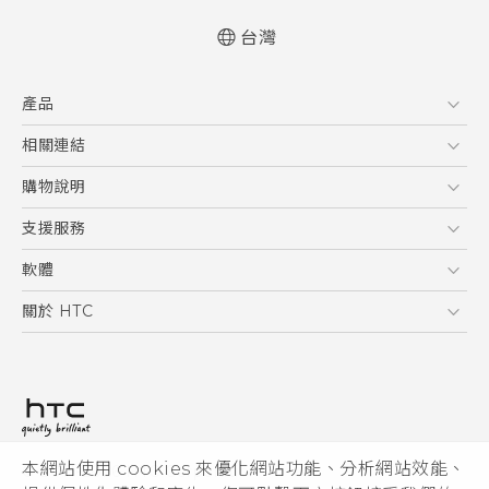
台灣
快速入門手冊
產品
使用手冊
Quick start guide
5G
相關連結
User manual
智慧型手機
HTC Research
購物說明
配件
購物須知
支援服務
VIVE
訂單管理
到府收送維修服務
軟體
付款方式
服務中心資訊
應用程式
關於 HTC
售後服務
客戶服務佈告欄
手機功能
ESG
常見問題
產品有限保固說明
相機工具
新聞稿
HTC Sync Manager
投資人
加入 HTC
本網站使用 cookies 來優化網站功能、分析網站效能、
© 2011-2026 HTC Corporation
隱私權政策