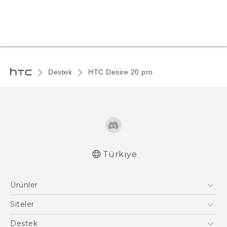
Destek
‎HTC Desire 20 pro‎
Türkiye
Türk - Pratik Baslama Kilavuzu
Ürünler
Türk - Kullanici Kilavuzu
Quick start guide
Akıllı Telefonlar
Siteler
User manual
5G
HTC Dev
Destek