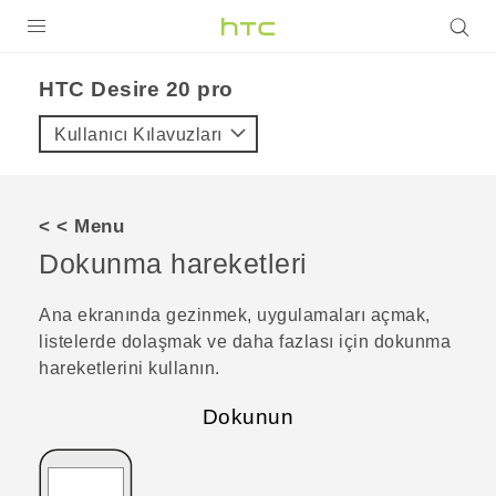
ÜRÜNLER
‎HTC Desire 20 pro‎
VIVE
Kullanıcı Kılavuzları
G REIGNS
AKILLI TELEFONLAR
< < Menu
VIVERSE
Dokunma hareketleri
DESTEK
Ana ekranında gezinmek, uygulamaları açmak,
listelerde dolaşmak ve daha fazlası için dokunma
hareketlerini kullanın.
Dokunun