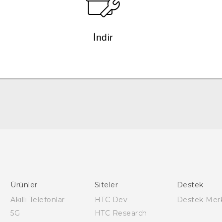
İndir
Türk - Pratik Baslama Kilavuzu
Türk - Kullanici Kilavuzu
Quick start guide
User manual
Ürünler
Siteler
Destek
Akıllı Telefonlar
HTC Dev
Destek Mer
5G
HTC Research