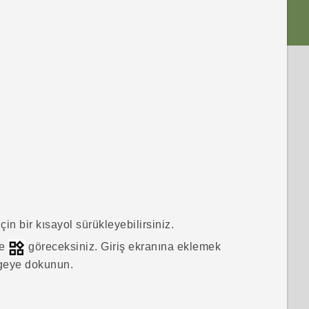
in bir kısayol sürükleyebilirsiniz.
de
göreceksiniz.
Giriş
ekranına eklemek
mgeye dokunun.