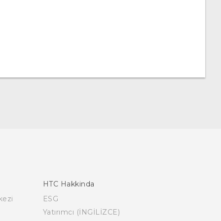
HTC Hakkinda
kezi
ESG
Yatırımcı (İNGİLİZCE)