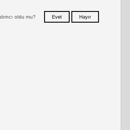
ardımcı oldu mu?
Evet
Hayır
teşekkür ederim!