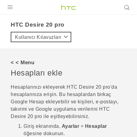
ÜRÜNLER
‎HTC Desire 20 pro‎
VIVE
Kullanıcı Kılavuzları
G REIGNS
AKILLI TELEFONLAR
< < Menu
VIVERSE
Hesapları ekle
DESTEK
Hesaplarınızı ekleyerek
HTC Desire 20 pro
'da
hesaplarınıza erişin.
Bu hesaplardan birkaç
Google
Hesap ekleyebilir ve kişileri, e-postayı,
takvimi ve
Google
uygulama verilerini
HTC
Desire 20 pro
ile eşitleyebilirsiniz.
Giriş
ekranında,
Ayarlar
>
Hesaplar
öğesine dokunun.