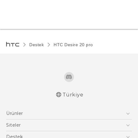
Destek
‎HTC Desire 20 pro‎
Türkiye
Türk - Pratik Baslama Kilavuzu
Ürünler
Türk - Kullanici Kilavuzu
Quick start guide
Akıllı Telefonlar
Siteler
User manual
5G
HTC Dev
Destek