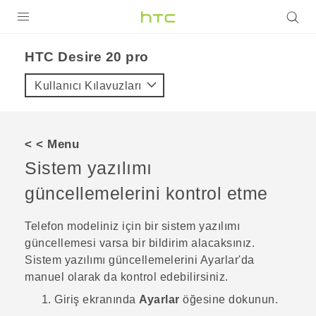
ÜRÜNLER
‎HTC Desire 20 pro‎
VIVE
Kullanıcı Kılavuzları
G REIGNS
AKILLI TELEFONLAR
< < Menu
VIVERSE
Sistem yazılımı
güncellemelerini kontrol etme
DESTEK
Telefon modeliniz için bir sistem yazılımı
güncellemesi varsa bir bildirim alacaksınız.
Sistem yazılımı güncellemelerini Ayarlar'da
manuel olarak da kontrol edebilirsiniz.
Giriş
ekranında
Ayarlar
öğesine dokunun.