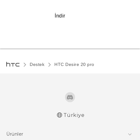
İndir
Destek
‎HTC Desire 20 pro‎
Türkiye
Türk - Pratik Baslama Kilavuzu
Ürünler
Türk - Kullanici Kilavuzu