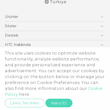
Türkiye
Türk - Pratik Baslama Kilavuzu
Ürünler
Türk - Kullanici Kilavuzu
Quick start guide
Akıllı Telefonlar
Siteler
User manual
5G
HTC Dev
Destek
VIVE
HTC Research
Destek Merkezi
HTC Hakkinda
ESG
This site uses cookies to optimize website
functionality, analyze website performance,
Yatırımcı (İNGİLİZCE)
and provide personalized experience and
Gizlilik Politikası
advertisement. You can accept our cookies by
Ürün Güvenliği
clicking on the button below or manage your
© 2011-2026 HTC Corporation
preference on Cookie Preferences. You can
Cookie Preferences
Hukuk Terimleri
also find more information about our
Cookie
İnsan kaynakları
Policy
here.
Security and Privacy Whitepaper
Privacy Contact:
Global-Privacy@htc.com
Çerez Tercihleri
Kabul Et