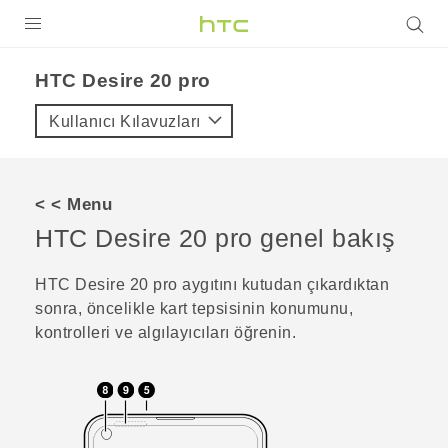
ÜRÜNLER
‎HTC Desire 20 pro‎
VIVE
Kullanıcı Kılavuzları
G REIGNS
AKILLI TELEFONLAR
< < Menu
VIVERSE
HTC Desire 20 pro
genel bakış
DESTEK
HTC Desire 20 pro
aygıtını kutudan çıkardıktan
sonra, öncelikle kart tepsisinin konumunu,
kontrolleri ve algılayıcıları öğrenin.