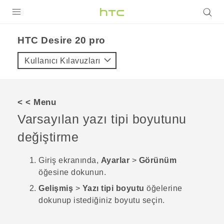
ÜRÜNLER
‎HTC Desire 20 pro‎
VIVE
Kullanıcı Kılavuzları
G REIGNS
AKILLI TELEFONLAR
< < Menu
VIVERSE
Varsayılan yazı tipi boyutunu
değiştirme
DESTEK
Giriş
ekranında,
Ayarlar
>
Görünüm
öğesine dokunun.
Gelişmiş
>
Yazı tipi boyutu
öğelerine
dokunup istediğiniz boyutu seçin.