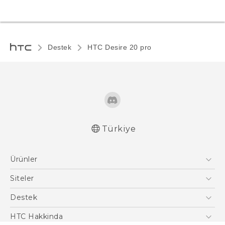
Destek
‎HTC Desire 20 pro‎
Türkiye
Türk - Pratik Baslama Kilavuzu
Ürünler
Türk - Kullanici Kilavuzu
Quick start guide
Akıllı Telefonlar
Siteler
User manual
5G
HTC Dev
Destek
VIVE
HTC Research
Destek Merkezi
HTC Hakkinda