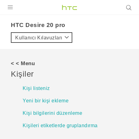
ÜRÜNLER
‎HTC Desire 20 pro‎
VIVE
Kullanıcı Kılavuzları
G REIGNS
AKILLI TELEFONLAR
< < Menu
VIVERSE
Kişiler
DESTEK
Kişi listeniz
Yeni bir kişi ekleme
Kişi bilgilerini düzenleme
Kişileri etiketlerde gruplandırma