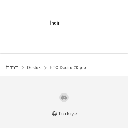
İndir
Destek
‎HTC Desire 20 pro‎
Türkiye
Türk - Pratik Baslama Kilavuzu