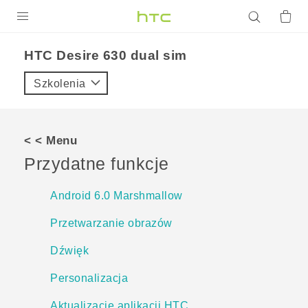
PRODUKTY
HTC Desire 630 dual sim‎
VIVE
Szkolenia
G REIGNS
SMARTFONY
< < Menu
AKCESORIA
Przydatne funkcje
VIVERSE
Android 6.0 Marshmallow
POMOC TECHNICZNA
Przetwarzanie obrazów
Urządzenia i akcesoria HTC
Zaloguj się
Dźwięk
Personalizacja
Aktualizacje aplikacji HTC