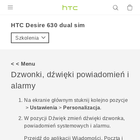
PRODUKTY
HTC Desire 630 dual sim‎
VIVE
Szkolenia
G REIGNS
SMARTFONY
< < Menu
AKCESORIA
Dzwonki, dźwięki powiadomień i
VIVERSE
alarmy
POMOC TECHNICZNA
Na
ekranie głównym
stuknij kolejno pozycje
>
Ustawienia
>
Personalizacja
.
Urządzenia i akcesoria HTC
Zaloguj się
W pozycji
Dźwięk
zmień dźwięki dzwonka,
powiadomień systemowych i alarmu.
Przejdź do aplikacji
Wiadomości
,
Poczta
i