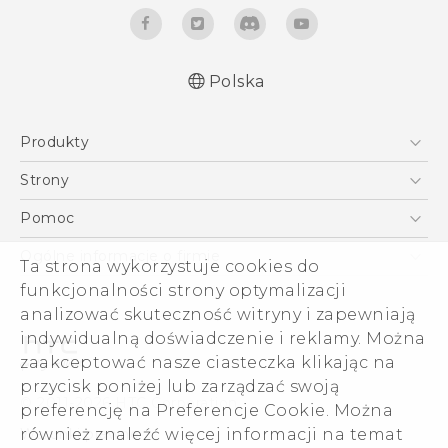
Polska
Produkty
Polish - Skrócony przewodnik
Smartfony
Polish - Podręczniki użytkownika
Strony
Polish - Wytyczne dotyczące bezpieczeństwa i
5G
HTC Vive
Pomoc
wytyczne wymagane przez prawo
VIVE
HTC Dev
Pomoc
English - Quick start guide
Ogólne informacje o firmie
Ta strona wykorzystuje cookies do
Akcesoria
English - User manual
Pomoc E-commerce
ESG
funkcjonalności strony optymalizacji
English - Safety and regulatory guide
analizować skuteczność witryny i zapewniają
Informacje o firmie
indywidualną doświadczenie i reklamy. Można
Dla inwestorów (angielski)
zaakceptować nasze ciasteczka klikając na
Cookie Preferences
przycisk poniżej lub zarządzać swoją
© 2011-2026 HTC Corporation
preferencję na Preferencje Cookie. Można
Kariera
Warunki prawne
również znaleźć więcej informacji na temat
Security and Privacy Whitepaper