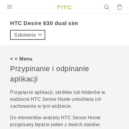
PRODUKTY
HTC Desire 630 dual sim‎
VIVE
Szkolenia
G REIGNS
SMARTFONY
< < Menu
AKCESORIA
Przypinanie i odpinanie
VIVERSE
aplikacji
POMOC TECHNICZNA
Przypięcie aplikacji, skrótów lub folderów w
widżecie
HTC Sense
Home umożliwia ich
Urządzenia i akcesoria HTC
Zaloguj się
zachowanie w tym widżecie.
Do elementów widżetu
HTC Sense
Home
przypisany będzie jeden z dwóch stanów: