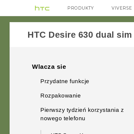
PRODUKTY
VIVERSE
VIVE
G REIGNS
HTC Desire 630 dual sim‎
Wlacza sie
Przydatne funkcje
Rozpakowanie
Android 6.0 Marshmallow
Pierwszy tydzień korzystania z
HTC Desire 630
Przetwarzanie obrazów
nowego telefonu
Panel tylny
Aktualizacje aplikacji HTC