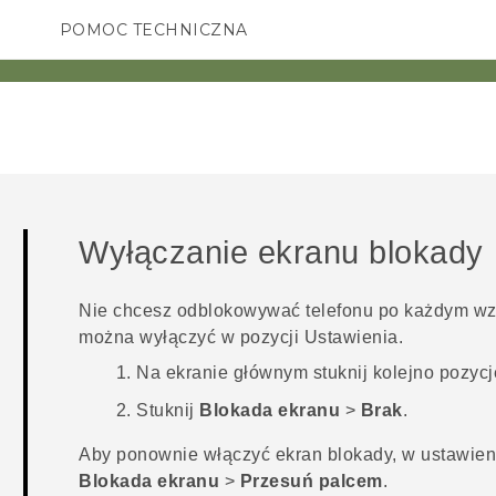
POMOC TECHNICZNA
Urządzenia i akcesoria HTC
SMARTFONY
AKCESORIA
Wyłączanie ekranu blokady
Nie chcesz odblokowywać telefonu po każdym wz
można wyłączyć w pozycji Ustawienia.
Na
ekranie głównym
stuknij kolejno pozyc
Stuknij
Blokada ekranu
>
Brak
.
Aby ponownie włączyć ekran blokady, w ustawie
Blokada ekranu
>
Przesuń palcem
.