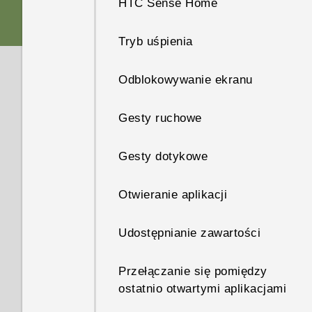
HTC Sense Home
Dwie karty nano SIM
Dźwięk
Tryb uśpienia
Karta pamięci
Personalizacja
Odblokowywanie ekranu
Ładowanie akumulatora
Gesty ruchowe
Mocowanie paska
Gesty dotykowe
Włączanie lub wyłączanie
Otwieranie aplikacji
zasilania
Udostępnianie zawartości
Potrzebujesz odrobiny pomocy
w użytkowaniu telefonu?
Przełączanie się pomiędzy
ostatnio otwartymi aplikacjami