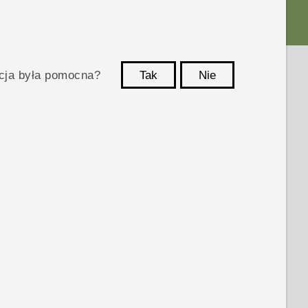
acja była pomocna?
Tak
Nie
Dziękujemy!