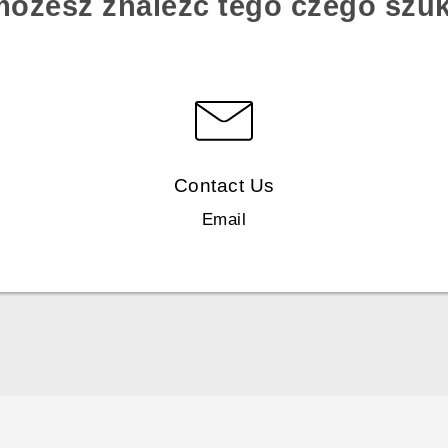
możesz znaleźć tego czego szu
Contact Us
Email
Polish - Skrócony przewodnik
Polish - Podręczniki użytkownika