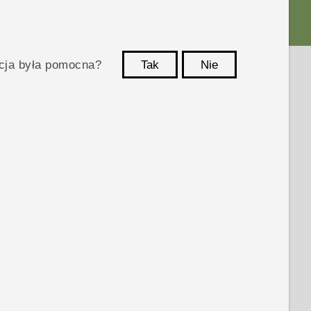
acja była pomocna?
Tak
Nie
Dziękujemy!