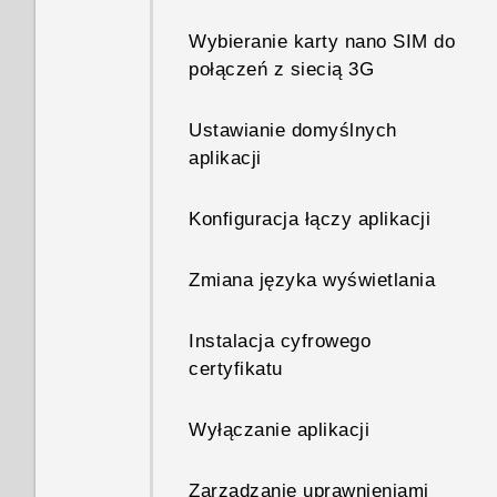
blokady
Wybieranie karty nano SIM do
Zwalnianie miejsca w pamięci
Obsługa powiadomień ekranu
połączeń z siecią 3G
blokady
Odinstalowywanie karty
Ustawianie domyślnych
pamięci
Zmiana skrótów ekranu
aplikacji
blokady
Informacje o aplikacji
Konfiguracja łączy aplikacji
Menedżer plików
Zmiana tapety ekranu blokady
Zmiana języka wyświetlania
Wyłączanie ekranu blokady
Instalacja cyfrowego
Panel powiadomień
certyfikatu
Zarządzanie powiadomieniami
Wyłączanie aplikacji
aplikacji
Zarządzanie uprawnieniami