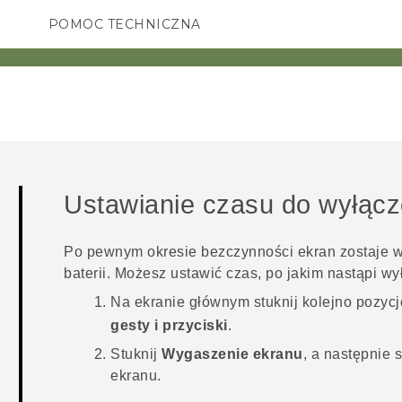
POMOC TECHNICZNA
Urządzenia i akcesoria HTC
SMARTFONY
AKCESORIA
Ustawianie czasu do wyłącz
Po pewnym okresie bezczynności ekran zostaje w
baterii. Możesz ustawić czas, po jakim nastąpi wy
Na
ekranie głównym
stuknij kolejno pozyc
gesty i przyciski
.
Stuknij
Wygaszenie ekranu
, a następnie 
ekranu.