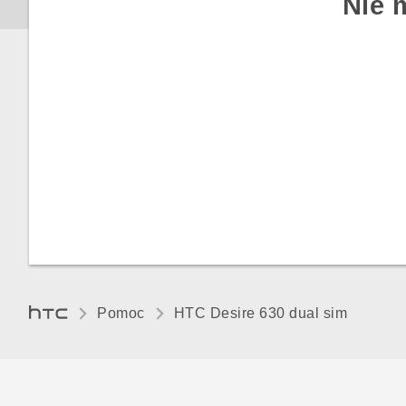
Nie 
Masz problemy ze sprzętem
lub połączeniem?
Pomoc
HTC Desire 630 dual sim‎