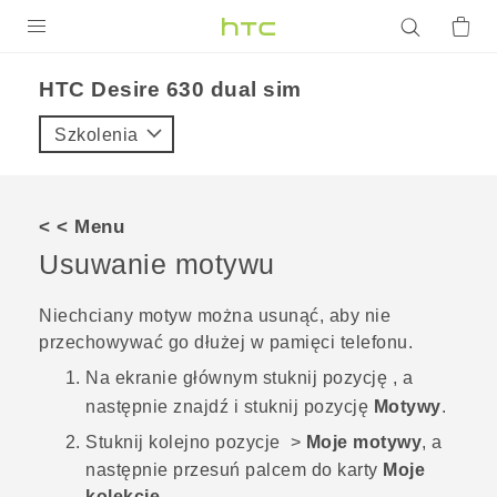
PRODUKTY
HTC Desire 630 dual sim‎
VIVE
Szkolenia
G REIGNS
SMARTFONY
< < Menu
AKCESORIA
Usuwanie motywu
VIVERSE
Niechciany motyw można usunąć, aby nie
przechowywać go dłużej w pamięci telefonu.
POMOC TECHNICZNA
Na
ekranie głównym
stuknij pozycję
, a
Urządzenia i akcesoria HTC
Zaloguj się
następnie znajdź i stuknij pozycję
Motywy
.
Stuknij kolejno pozycje
>
Moje motywy
, a
następnie przesuń palcem do karty
Moje
kolekcje
.