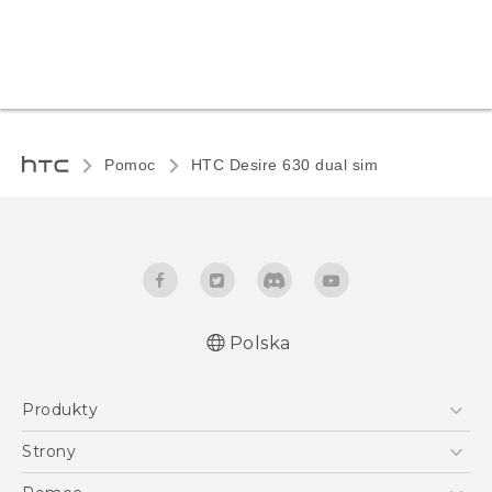
Pomoc
HTC Desire 630 dual sim‎
Polska
Produkty
Polish - Skrócony przewodnik
Smartfony
Polish - Podręczniki użytkownika
Strony
Polish - Wytyczne dotyczące bezpieczeństwa i
5G
HTC Vive