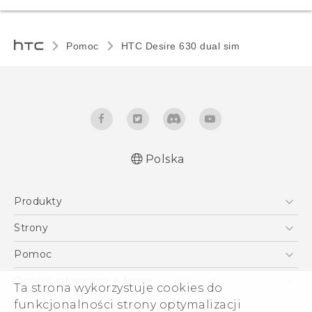
Pomoc
HTC Desire 630 dual sim‎
Polska
Produkty
Polish - Skrócony przewodnik
Smartfony
Polish - Podręczniki użytkownika
Strony
Polish - Wytyczne dotyczące bezpieczeństwa i
5G
HTC Vive
Pomoc
wytyczne wymagane przez prawo
VIVE
HTC Dev
Pomoc
English - Quick start guide
Ogólne informacje o firmie
Ta strona wykorzystuje cookies do
Akcesoria
English - User manual
Pomoc E-commerce
ESG
funkcjonalności strony optymalizacji