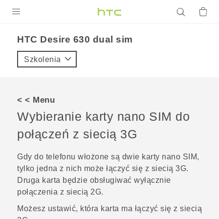
PRODUKTY
HTC Desire 630 dual sim‎
VIVE
Szkolenia
G REIGNS
SMARTFONY
< < Menu
AKCESORIA
Wybieranie karty
nano SIM
do
VIVERSE
połączeń z siecią 3G
POMOC TECHNICZNA
Gdy do telefonu włożone są dwie karty
nano SIM
,
tylko jedna z nich może łączyć się z siecią 3G.
Urządzenia i akcesoria HTC
Zaloguj się
Druga karta będzie obsługiwać wyłącznie
połączenia z siecią 2G.
Możesz ustawić, która karta ma łączyć się z siecią