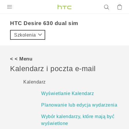
PRODUKTY
HTC Desire 630 dual sim‎
VIVE
Szkolenia
G REIGNS
SMARTFONY
< < Menu
AKCESORIA
Kalendarz i poczta e-mail
VIVERSE
Kalendarz
POMOC TECHNICZNA
Wyświetlanie Kalendarz
Urządzenia i akcesoria HTC
Zaloguj się
Planowanie lub edycja wydarzenia
Wybór kalendarzy, które mają być
wyświetlone