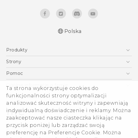
Polska
Produkty
Polish - Skrócony przewodnik
Smartfony
Polish - Podręczniki użytkownika
Strony
Polish - Wytyczne dotyczące bezpieczeństwa i
5G
HTC Vive
Pomoc
wytyczne wymagane przez prawo
VIVE
HTC Dev
Pomoc
English - Quick start guide
Ogólne informacje o firmie
Ta strona wykorzystuje cookies do
Akcesoria
English - User manual
Pomoc E-commerce
funkcjonalności strony optymalizacji
ESG
English - Safety and regulatory guide
analizować skuteczność witryny i zapewniają
Informacje o firmie
indywidualną doświadczenie i reklamy. Można
Dla inwestorów (angielski)
zaakceptować nasze ciasteczka klikając na
Cookie Preferences
przycisk poniżej lub zarządzać swoją
© 2011-2026 HTC Corporation
preferencję na Preferencje Cookie. Można
Kariera