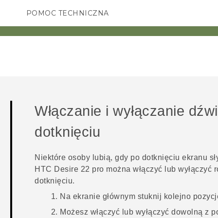
POMOC TECHNICZNA
Urządzenia i akcesoria HTC
SMARTFONY
AKCESORIA
Włączanie i wyłączanie dźwi
dotknięciu
Niektóre osoby lubią, gdy po dotknięciu ekranu sł
HTC Desire 22 pro
można włączyć lub wyłączyć ró
dotknięciu.
Na
ekranie głównym
stuknij kolejno pozyc
Możesz włączyć lub wyłączyć dowolną z po