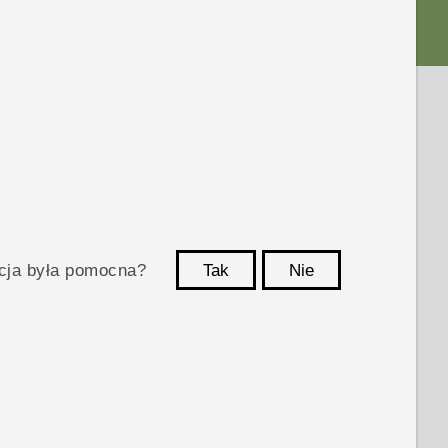
acja była pomocna?
Tak
Nie
Dziękujemy!