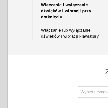
Włączanie i wyłączanie
systemowego
Pobieranie aplikacji z
dźwięków i wibracji przy
Internetu
dotknięciu
Wyświetlanie połączenia w
postaci dymka
Tryb Nie przeszkadzać
Włączanie lub wyłączanie
dźwięków i wibracji klawiatury