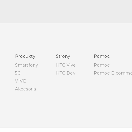
Skrócony przewodnik
Podręczniki użytkownika
Produkty
Strony
Pomoc
Instrukcje bezpieczeństwa i regulacje prawne
Smartfony
HTC Vive
Pomoc
5G
HTC Dev
Pomoc E-comme
VIVE
Akcesoria