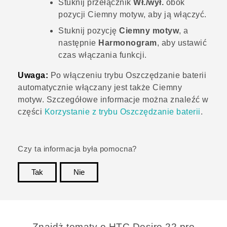
Stuknij przełącznik
Wł./wył.
obok
pozycji
Ciemny motyw
, aby ją włączyć.
Stuknij pozycję
Ciemny motyw
, a
następnie
Harmonogram
, aby ustawić
czas włączania funkcji.
Uwaga:
Po włączeniu trybu
Oszczędzanie baterii
automatycznie włączany jest także
Ciemny
motyw
. Szczegółowe informacje można znaleźć w
części
Korzystanie z trybu Oszczędzanie baterii
.
Czy ta informacja była pomocna?
Tak
Nie
Dziękujemy!
Znajdż tematy o HTC Desire 22 pro