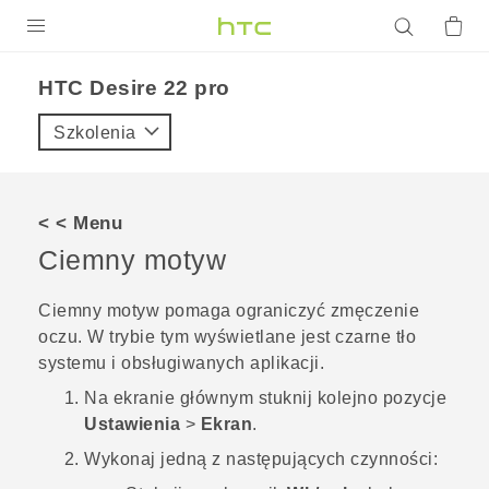
PRODUKTY
HTC Desire 22 pro‎
VIVE
Szkolenia
G REIGNS
SMARTFONY
< < Menu
AKCESORIA
Ciemny motyw
VIVERSE
Ciemny motyw
pomaga ograniczyć zmęczenie
oczu. W trybie tym wyświetlane jest czarne tło
POMOC TECHNICZNA
systemu i obsługiwanych aplikacji.
Urządzenia i akcesoria HTC
Zaloguj się
Na
ekranie głównym
stuknij kolejno pozycje
Ustawienia
>
Ekran
.
Wykonaj jedną z następujących czynności: