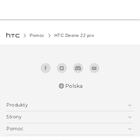
Pomoc
HTC Desire 22 pro‎
Polska
Produkty
Skrócony przewodnik
Smartfony
Podręczniki użytkownika
Strony
Instrukcje bezpieczeństwa i regulacje prawne
5G
HTC Vive
Pomoc
VIVE
HTC Dev
Pomoc