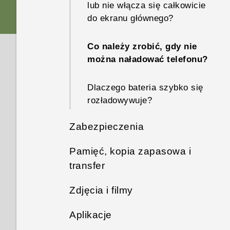
lub nie włącza się całkowicie
do ekranu głównego?
Co należy zrobić, gdy nie
można naładować telefonu?
Dlaczego bateria szybko się
rozładowywuje?
Zabezpieczenia
Pamięć, kopia zapasowa i
Co należy zrobić w przypadku
transfer
niepamiętania hasła, kodu PIN
lub wzoru blokady ekranu?
Zdjęcia i filmy
Jak wyświetlić pliki i foldery z
pamięci USB?
Jak znaleźć lub wymazać
Aplikacje
Nie można usunąć zdjęć z
telefon za pomocą usługi