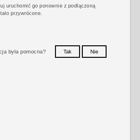
óbuj uruchomić go ponownie z podłączoną
tało przywrócone.
acja była pomocna?
Tak
Nie
Dziękujemy!