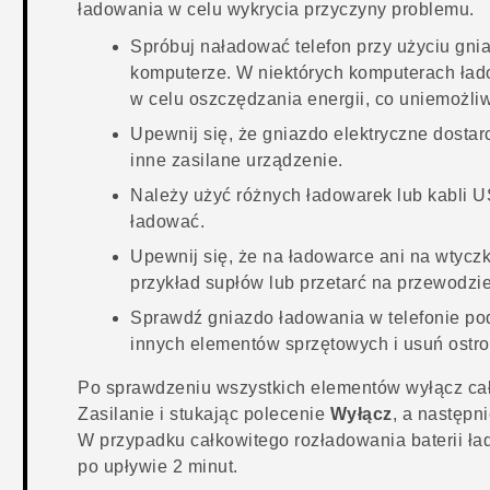
ładowania w celu wykrycia przyczyny problemu.
Spróbuj naładować telefon przy użyciu gni
komputerze. W niektórych komputerach ła
w celu oszczędzania energii, co uniemożliw
Upewnij się, że gniazdo elektryczne dostar
inne zasilane urządzenie.
Należy użyć różnych ładowarek lub kabli US
ładować.
Upewnij się, że na ładowarce ani na wtycz
przykład supłów lub przetarć na przewodzie,
Sprawdź gniazdo ładowania w telefonie p
innych elementów sprzętowych i usuń ostrożn
Po sprawdzeniu wszystkich elementów wyłącz całk
Zasilanie
i stukając polecenie
Wyłącz
, a następn
W przypadku całkowitego rozładowania baterii ła
po upływie 2 minut.