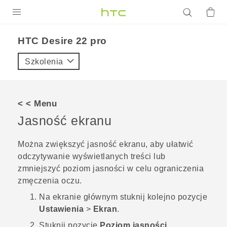
PRODUKTY
HTC Desire 22 pro‎
VIVE
Szkolenia
G REIGNS
SMARTFONY
< < Menu
AKCESORIA
Jasność ekranu
VIVERSE
Można zwiększyć jasność ekranu, aby ułatwić
odczytywanie wyświetlanych treści lub
POMOC TECHNICZNA
zmniejszyć poziom jasności w celu ograniczenia
Urządzenia i akcesoria HTC
Zaloguj się
zmęczenia oczu.
Na
ekranie głównym
stuknij kolejno pozycje
Ustawienia
>
Ekran
.
Stuknij pozycję
Poziom jasności
.