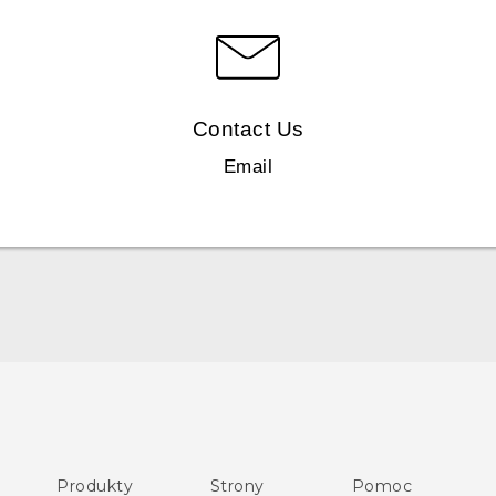
Contact Us
Email
Skrócony przewodnik
Podręczniki użytkownika
Produkty
Strony
Pomoc
Instrukcje bezpieczeństwa i regulacje prawne