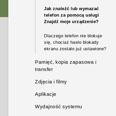
lub nie włącza się całkowicie
Jak znaleźć lub wymazać
do ekranu głównego?
telefon za pomocą usługi
Znajdź moje urządzenie?
Co należy zrobić, gdy nie
można naładować telefonu?
Dlaczego telefon nie blokuje
się, chociaż hasło blokady
Dlaczego bateria szybko się
ekranu zostało już ustawione?
rozładowywuje?
Pamięć, kopia zapasowa i
transfer
Zdjęcia i filmy
Jak wyświetlić pliki i foldery z
pamięci USB?
Aplikacje
Nie można usunąć zdjęć z
karty SD za pomocą aplikacji
Jak kopiować pliki między
Wydajność systemu
Dlaczego widżet zegara
Zdjęcia Google. Co należy
telefonem a komputerem?
pogodowego pokazuje, że
zrobić?