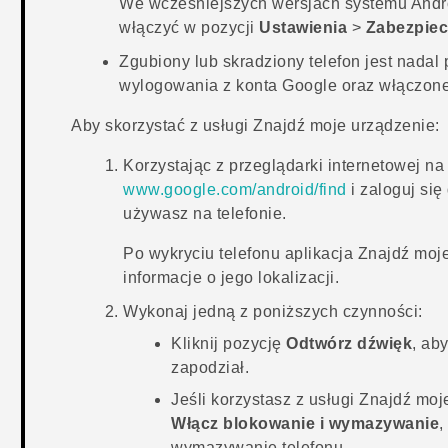
We wcześniejszych wersjach systemu
Andr
włączyć w pozycji
Ustawienia
>
Zabezpiec
Zgubiony lub skradziony telefon jest nadal 
wylogowania z konta
Google
oraz włączone 
Aby skorzystać z usługi
Znajdź moje urządzenie
:
Korzystając z przeglądarki internetowej na
www.google.com/android/find
i zaloguj si
używasz na telefonie.
Po wykryciu telefonu aplikacja
Znajdź moj
informacje o jego lokalizacji.
Wykonaj jedną z poniższych czynności:
Kliknij pozycję
Odtwórz dźwięk
, ab
zapodział.
Jeśli korzystasz z usługi
Znajdź moj
Włącz blokowanie i wymazywanie
,
wymazywanie telefonu.