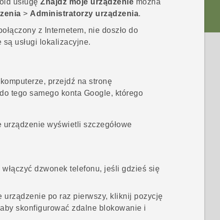
oid
usługę
Znajdź moje urządzenie
można
zenia
>
Administratorzy urządzenia
.
połączony z Internetem, nie doszło do
są usługi lokalizacyjne.
 komputerze, przejdź na stronę
ę do tego samego konta
Google
, którego
e urządzenie
wyświetli szczegółowe
y włączyć dzwonek telefonu, jeśli gdzieś się
e urządzenie
po raz pierwszy, kliknij pozycję
 aby skonfigurować zdalne blokowanie i