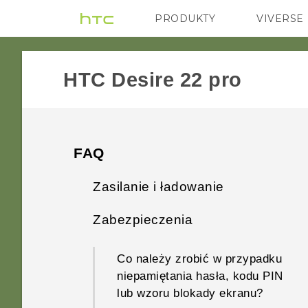
PRODUKTY
VIVERSE
VIVE
G REIGNS
HTC Desire 22 pro‎
FAQ
Zasilanie i ładowanie
Zabezpieczenia
Co należy zrobić, gdy nie
można włączyć telefonu?
Co należy zrobić w przypadku
niepamiętania hasła, kodu PIN
Co należy zrobić, jeśli telefon
lub wzoru blokady ekranu?
stale uruchamia się ponownie