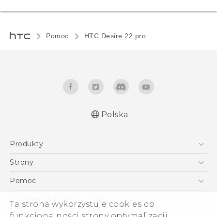
Pomoc
HTC Desire 22 pro‎
Polska
Produkty
Skrócony przewodnik
Smartfony
Podręczniki użytkownika
Strony
Instrukcje bezpieczeństwa i regulacje prawne
5G
HTC Vive
Pomoc
VIVE
HTC Dev
Pomoc
Ogólne informacje o firmie
Ta strona wykorzystuje cookies do
Akcesoria
Pomoc E-commerce
funkcjonalności strony optymalizacji
ESG