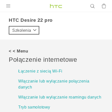
PRODUKTY
HTC Desire 22 pro‎
VIVE
Szkolenia
G REIGNS
SMARTFONY
< < Menu
AKCESORIA
Połączenie internetowe
VIVERSE
Łączenie z siecią Wi‍-Fi
POMOC TECHNICZNA
Włączanie lub wyłączanie połączenia
danych
Urządzenia i akcesoria HTC
Zaloguj się
Włączanie lub wyłączanie roamingu danych
Tryb samolotowy