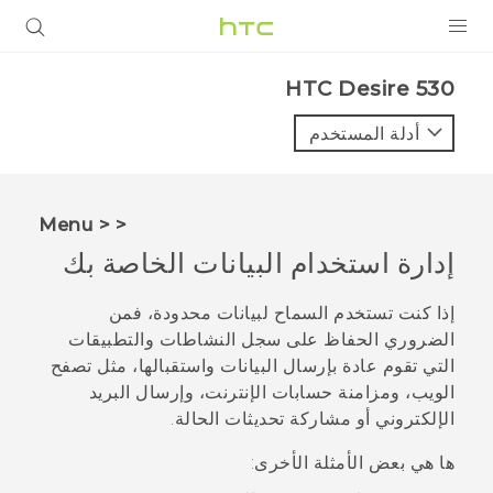
المنتجات
HTC Desire 530‎
VIVE
أدلة المستخدم
G REIGNS
أجهزة الهواتف الذكية
< < Menu
VIVERSE
إدارة استخدام البيانات الخاصة بك
البرامج + التطبيقات
إذا كنت تستخدم السماح لبيانات محدودة، فمن
الضروري الحفاظ على سجل النشاطات والتطبيقات
الدعم
التي تقوم عادة بإرسال البيانات واستقبالها، مثل تصفح
الويب، ومزامنة حسابات الإنترنت، وإرسال البريد
أجهزة HTC والملحقات
الإلكتروني أو مشاركة تحديثات الحالة.
ها هي بعض الأمثلة الأخرى: