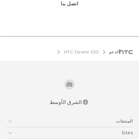
اتصل بنا
الدعم
HTC Desire 530‎
الشرق الأوسط
العربية - دليل البدء السريع
المنتجات
العربية - دليل المستخدم
العربية - دلیل السلامة والمعلومات التنظیمیة
5G
Sites
Française - Guide de démarrage rapide