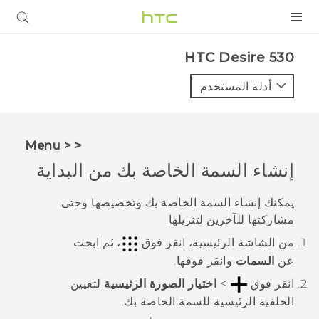
المنتجات
HTC Desire 530‎
VIVE
أدلة المستخدم
G REIGNS
أجهزة الهواتف الذكية
< < Menu
VIVERSE
إنشاء السمة الخاصة بك من البداية
البرامج + التطبيقات
يمكنك إنشاء السمة الخاصة بك وتخصيصها وحتى
مشاركتها للآخرين لتنزيلها.
الدعم
من الشاشة
الرئيسية
، انقر فوق
، ثم ابحث
أجهزة HTC والملحقات
عن
السمات
وانقر فوقها.
انقر فوق
>
اختيار الصورة الرئيسية
لتعيين
الخلفية الرئيسية للسمة الخاصة بك.