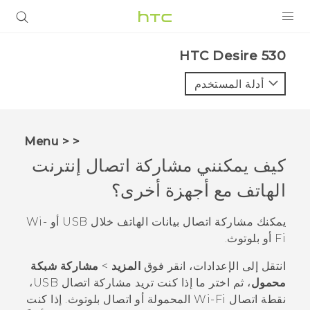
المنتجات
HTC Desire 530‎
VIVE
أدلة المستخدم
G REIGNS
أجهزة الهواتف الذكية
< < Menu
VIVERSE
كيف يمكنني مشاركة اتصال إنترنت
الهاتف مع أجهزة أخرى؟
البرامج + التطبيقات
الدعم
يمكنك مشاركة اتصال بيانات الهاتف خلال USB أو
Wi‍-
Fi
أو
بلوتوث
.
أجهزة HTC والملحقات
انتقل إلى
الإعدادات
، انقر فوق
المزيد
>
مشاركة شبكة
محمول
، ثم اختر ما إذا كنت تريد مشاركة اتصال USB،
نقطة اتصال
Wi‍-Fi
المحمولة أو اتصال
بلوتوث
. إذا كنت