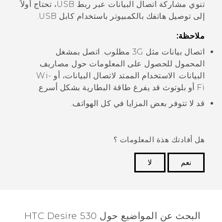
تنوي مشاركة اتصال البيانات عبر ربط USB، تحتاج أولاً
إلى توصيل هاتفك بالكمبيوتر باستخدام كابل USB.
ملاحظة:
اتصال بيانات مثل 3G مطلوب. اتصل بمشغل
المحمول للحصول على المعلومات حول مصاريف
البيانات. الاستخدام الممتد لاتصال البيانات، أو
Wi‍-
Fi
أو
بلوتوث
قد يفرغ طاقة البطارية بشكل أسرع.
قد لا تتوفر بعض المزايا في كل الهواتف.
هل أفادتك هذة المعلومات ؟
نعم
لا
شكرًا لك! تساعد ملاحظاتك الآخرين على تحديد المعلومات
الأكثر فائدة.
البحث عن المواضيع حول HTC Desire 530