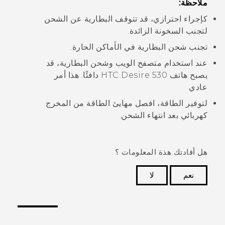
ملاحظة:
كإجراء احترازي، قد تتوقف البطارية عن الشحن
لتجنب السخونة الزائدة.
تجنب شحن البطارية في الأماكن الحارة.
عند استخدام متصفح الويب وشحن البطارية، قد
يصبح هاتف
HTC Desire 530
دافئًا. هذا أمر
عادي.
لتوفير الطاقة، افصل مهايئ الطاقة من المخرج
كهربائي بعد انتهاء الشحن.
هل أفادتك هذة المعلومات ؟
نعم
لا
شكرًا لك! تساعد ملاحظاتك الآخرين على تحديد المعلومات
الأكثر فائدة.