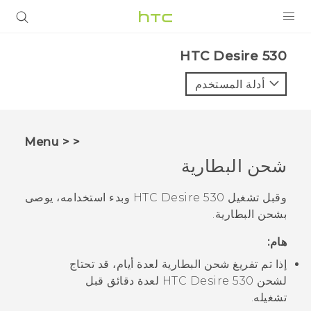
المنتجات
HTC Desire 530‎
VIVE
أدلة المستخدم
G REIGNS
أجهزة الهواتف الذكية
< < Menu
VIVERSE
شحن البطارية
البرامج + التطبيقات
وقبل تشغيل
HTC Desire 530
وبدء استخدامه، يوصى
بشحن البطارية.
الدعم
هام:
أجهزة HTC والملحقات
إذا تم تفريغ شحن البطارية لعدة أيام، قد تحتاج
لشحن
HTC Desire 530
لعدة دقائق قبل
تشغيله.