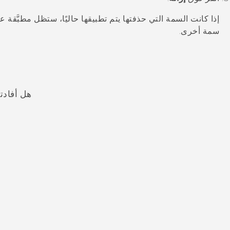
إذا كانت السمة التي حذفتها يتم تطبيقها حاليًا، ستظل مطبَّقة 
سمة أخرى.
هل أفادت
شكرًا لك! تساعد ملاحظاتك الآخرين على تحديد المعلومات الأ