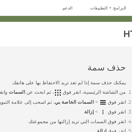
البرامج + التطبيقات
الدعم
أجهزة الهواتف الذكية
أجهزة HTC والملحقات
H
حذف سمة
يمكنك حذف سمة إذا لم تعد تريد الاحتفاظ بها على هاتفك.
من الشاشة
الرئيسية
، انقر فوق
، ثم ابحث عن
السمات
وانقر
انقر فوق
>
السمات الخاصة بي
، ثم اسحب إلى علامة التبو
انقر فوق
>
إزالة
.
انقر فوق السمات التي تريد إزالتها من مجموعتك.
انقر فوق
إزالة
.