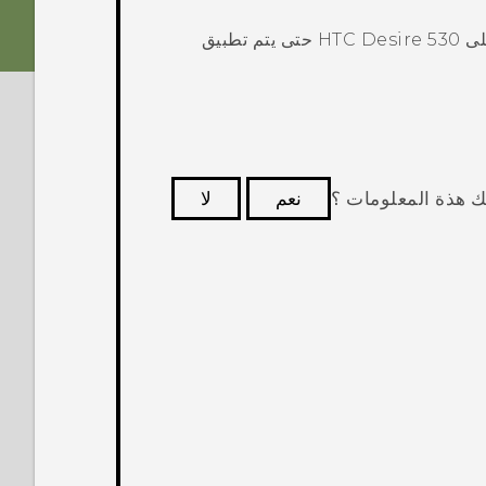
على
HTC Desire 530
حتى يتم تطبيق
ك هذة المعلومات ؟
نعم
لا
كثر فائدة.