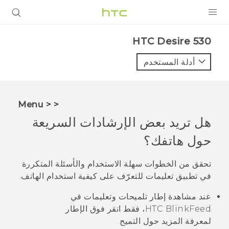
المنتجات
HTC Desire 530‎
VIVE
أدلة المستخدم
G REIGNS
أجهزة الهواتف الذكية
< < Menu
VIVERSE
هل تريد بعض الإرشادات السريعة
حول هاتفك؟
البرامج + التطبيقات
الدعم
تحقق من الخطوات سهلة الاستخدام والأسئلة المتكررة
في تطبيق
تعليمات
للتعرّف على كيفية استخدام الهاتف.
أجهزة HTC والملحقات
عند مشاهدة إطار
تلميحات وتعليمات
في
HTC BlinkFeed
، فقط انقر فوق الإطار
لمعرفة المزيد حول التميح.