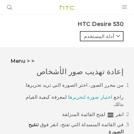
المنتجات
HTC Desire 530‎
VIVE
أدلة المستخدم
G REIGNS
أجهزة الهواتف الذكية
< < Menu
VIVERSE
إعادة تهذيب صور الأشخاص
البرامج + التطبيقات
من
محرر الصور
، اختر الصورة التي تريد تحريرها.
الدعم
راجع
اختيار صورة لتحريرها
لمعرفة كيفية القيام
بذلك.
أجهزة HTC والملحقات
انقر
لفتح القائمة المنزلقة.
في القائمة المنسدلة التي تفتح، انقر فوق
تنقيح
الصورة
.