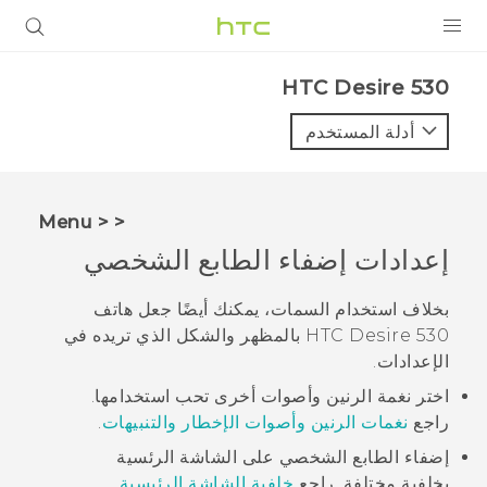
المنتجات
HTC Desire 530‎
VIVE
أدلة المستخدم
G REIGNS
أجهزة الهواتف الذكية
< < Menu
VIVERSE
إعدادات إضفاء الطابع الشخصي
البرامج + التطبيقات
بخلاف استخدام
السمات
، يمكنك أيضًا جعل هاتف
HTC Desire 530
بالمظهر والشكل الذي تريده في
الدعم
الإعدادات
.
أجهزة HTC والملحقات
اختر نغمة الرنين وأصوات أخرى تحب استخدامها.
راجع
نغمات الرنين وأصوات الإخطار والتنبيهات
.
إضفاء الطابع الشخصي على الشاشة الرئسية
بخلفية مختلفة. راجع
خلفية الشاشة الرئيسية
.